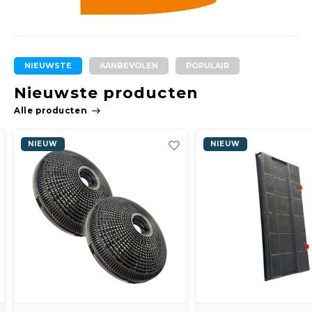
Spieg
Goud,
Versn
Cott
NIEUWSTE
AANBEVOLEN
POPULAIR
Remo
Auto,
Nieuwste producten
Baga
Alle producten
Appa
NIEUW
NIEUW
Fiets
Airca
Kuss
Tele
Kinde
Stuu