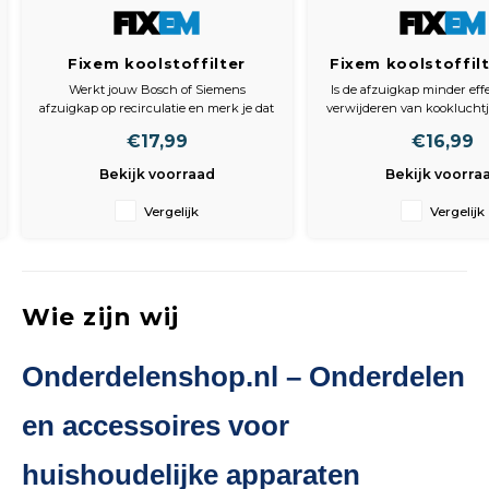
Fixem koolstoffilter
Fixem koolstoffil
geschikt voor Bosch,
150 / DKF24 gesch
Werkt jouw Bosch of Siemens
Is de afzuigkap minder effe
Siemens - 00796390 -
Whirlpool, Ikea, B
afzuigkap op recirculatie en merk je dat
verwijderen van kookluchtjes
Electrolux, 9029865723 -
& Elica - verv
kookluchtjes langer blijven hangen?
een vet- of baklucht hangen
€17,99
€16,99
Dan is het waarschijnlijk tijd om de
waarschijnlijk tijd om het k
afzuigkap filter - Ø190 mm
48128171852
koolstoffilters te vervangen. Deze Fixem
van je afzuigkap te verv
- set 2 stuks
CFC0141729, F00
Bekijk voorraad
Bekijk voorra
actieve koolstoffilter set bestaat uit 2
hoogwaardige Fixem kools
KITFC150
hoogwaardige ronde
Vergelijk
Vergelijk
Wie zijn wij
Onderdelenshop.nl – Onderdelen
en accessoires voor
huishoudelijke apparaten