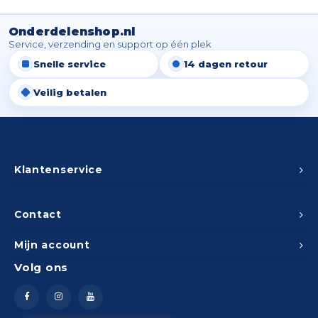
Spieg
Goud,
Onderdelenshop.nl
Versn
Service, verzending en support op één plek
Cott
Snelle service
14 dagen retour
Remo
Auto,
Veilig betalen
Baga
Appa
Fiets
Airca
Klantenservice
Kuss
Contact
Tele
Mijn account
Kinde
Volg ons
Stuu