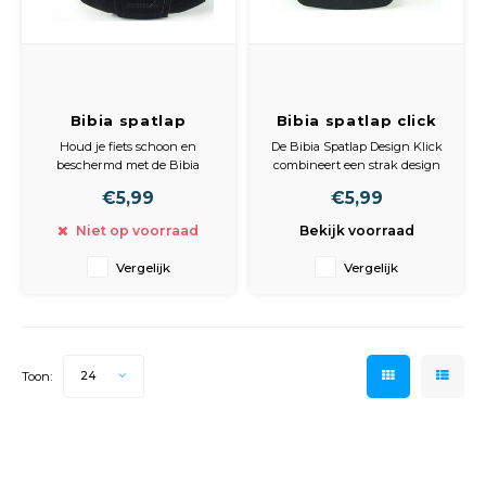
Peda
Pomp
Meub
Zout
Fiet
Trom
Leer
Afvo
Bibia spatlap
Bibia spatlap click
Buit
Scho
Touring spatbord
spatbordbeugel
Lami
Houd je fiets schoon en
De Bibia Spatlap Design Klick
bevestiging
beschermd met de Bibia
combineert een strak design
Binn
Spatlap Touring. Deze
met praktische functionaliteit,
Kunst
€5,99
€5,99
hoogwaardige spatlap
waardoor jouw fiets er niet
combineert functionaliteit met
alleen goed uitziet, maar ook
Niet op voorraad
Bekijk voorraad
Fiets
een strak, zwart ontwerp en is
beschermd blijft tegen
Klus
een ideale keuze voor
weersinvloeden. Geschikt voor
Vergelijk
Vergelijk
fietsliefhebbers.
diverse fietstypen.
Slote
Keuk
Kett
Inter
Toon:
24
Gere
Insec
Opha
Hout