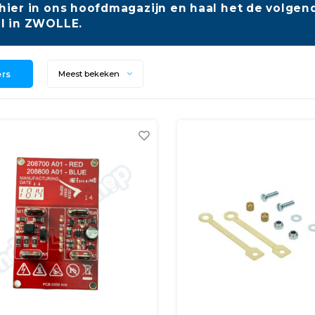
hier in ons hoofdmagazijn en haal het de volgend
l in ZWOLLE.
ers
Meest bekeken