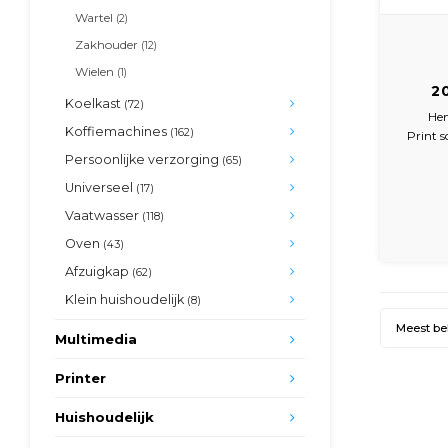
Wartel
(2)
Zakhouder
(12)
Wielen
(1)
2
Koelkast
(72)
He
Koffiemachines
(162)
Print 
Persoonlijke verzorging
(65)
Universeel
(17)
Vaatwasser
(118)
Oven
(43)
Afzuigkap
(62)
Klein huishoudelijk
(8)
Meest b
Multimedia
Printer
Huishoudelijk