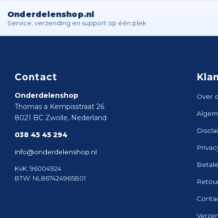
Onderdelenshop.nl
Service, verzending en support op één plek
Contact
Kla
Onderdelenshop
Over 
Thomas a Kempisstraat 26
Algem
8021 BC Zwolle, Nederland
Discla
038 45 45 294
Privac
info@onderdelenshop.nl
Betal
KvK: 96004924
BTW: NL867424965B01
Retou
Conta
Verze