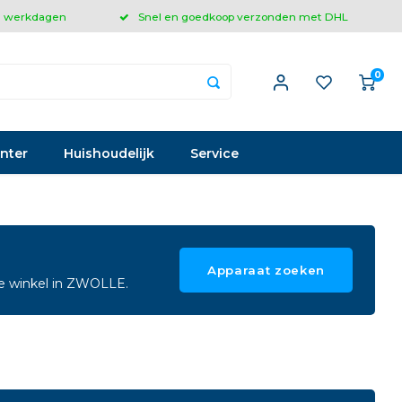
 3 werkdagen
Snel en goedkoop verzonden met DHL
0
inter
Huishoudelijk
Service
Apparaat zoeken
ze winkel in ZWOLLE.