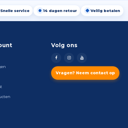
Snelle service
14 dagen retour
Veilig betalen
ount
Volg ons
gen
Vragen? Neem contact op
st
ducten