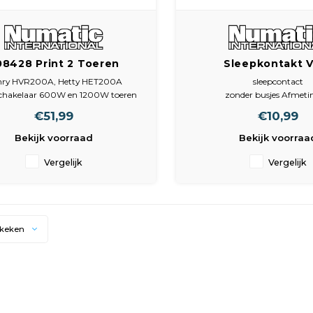
08428 Print 2 Toeren
Sleepkontakt 
600W/1200W
snoerhaspe
nry HVR200A, Hetty HET200A
sleepcontact
schakelaar 600W en 1200W toeren
zonder busjes Afmet
PCB kit
Sleepkontakt: 54 x 24 
€51,99
€10,99
Autosave
O.A.Henry
321990
Bekijk voorraad
Bekijk voorraa
HET200220A
HARRY Afmetingen
Vergelijk
Vergelijk
Print: 35 x 55 x 17 mm
ekeken