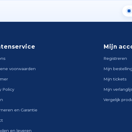
ntenservice
Mijn acc
ons
Registreren
ene voorwaarden
Mijn bestellin
imer
Mijn tickets
y Policy
Mijn verlanglij
en
Vergelijk pro
rneren en Garantie
ct
nden en leveren