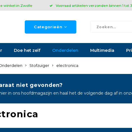
ze winkel in Zwolle
Voorraad artikelen verzonden binnen 1 tot
Categorieën
r
Doe het zelf
Onderdelen
Multimedia
Pr
Onderdelen
Stofzuiger
electronica
araat niet gevonden?
hier in ons hoofdmagazijn en haal het de volgende dag af in on
ctronica