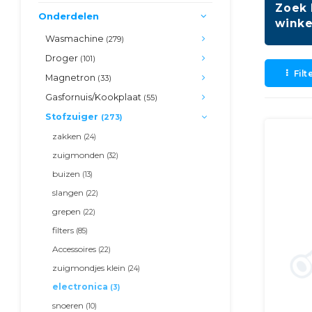
Zoek 
Onderdelen
winke
Wasmachine
(279)
Droger
(101)
Filt
Magnetron
(33)
Gasfornuis/Kookplaat
(55)
Stofzuiger
(273)
zakken
(24)
zuigmonden
(32)
buizen
(13)
slangen
(22)
grepen
(22)
filters
(85)
Accessoires
(22)
zuigmondjes klein
(24)
electronica
(3)
snoeren
(10)