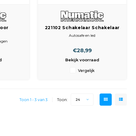
Voor
221102 Schakelaar Schakelaar
l
zuigkracht regeling + led HI /
Autosafe en led
LOW
ingen
x 14 mm
€28,99
d
Bekijk voorraad
Vergelijk
Toon 1 - 3 van 3
Toon:
24