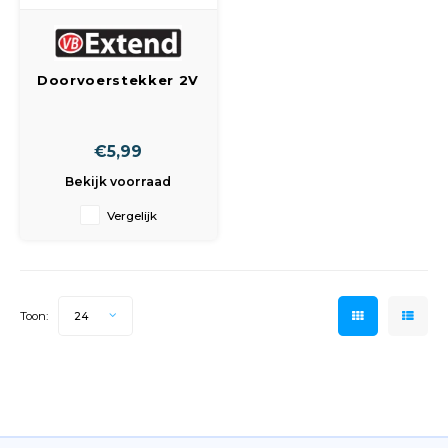
Doorvoerstekker 2V
+ RA +schakelaar
verticaal
controlelamp wit
€5,99
Bekijk voorraad
Vergelijk
Toon:
24