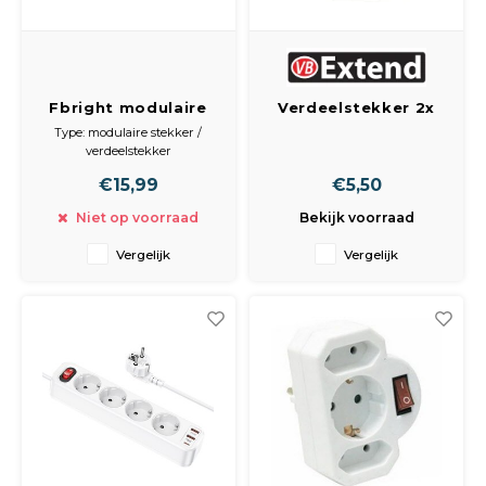
Fbright modulaire
Verdeelstekker 2x
stekker 5 voudig
euro + 1x RA zwart
Type: modulaire stekker /
schuko stopcontact,
verdeelstekker
16A 3680W wit -
Merk: Fbright
€15,99
€5,50
Aantal stopcontacten: 5
verdeelstekker
Type aansluiting: Schuko
stekkerblok zonder
Niet op voorraad
Bekijk voorraad
(2P+E)
kabel 250V
Spanning: 250V
Vergelijk
Vergelijk
Stroom: 16A
Vermogen: 3680W
Kleur: wit