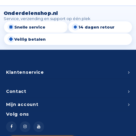
Spieg
Goud,
Onderdelenshop.nl
Versn
Service, verzending en support op één plek
Cott
Snelle service
14 dagen retour
Remo
Auto,
Veilig betalen
Baga
Appa
Fiets
Airca
Klantenservice
Kuss
Contact
Tele
Mijn account
Kinde
Volg ons
Stuu