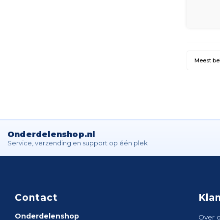
en geef
Meest b
Onderdelenshop.nl
Service, verzending en support op één plek
Contact
Kla
Onderdelenshop
Over 