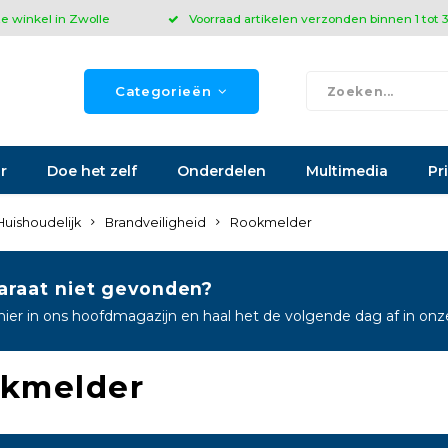
ze winkel in Zwolle
Voorraad artikelen verzonden binnen 1 tot
Categorieën
r
Doe het zelf
Onderdelen
Multimedia
Pr
Huishoudelijk
Brandveiligheid
Rookmelder
araat niet gevonden?
hier in ons hoofdmagazijn en haal het de volgende dag af in on
kmelder