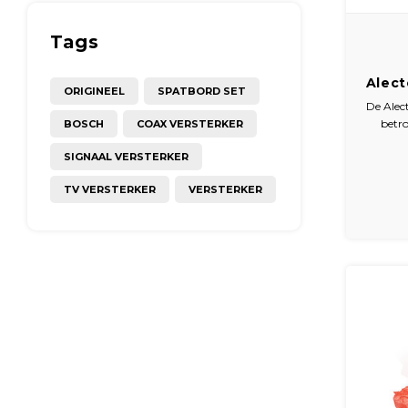
Tags
Alect
ORIGINEEL
SPATBORD SET
time
De Alec
betro
BOSCH
COAX VERSTERKER
waars
SIGNAAL VERSTERKER
zodra r
opt
TV VERSTERKER
VERSTERKER
rookme