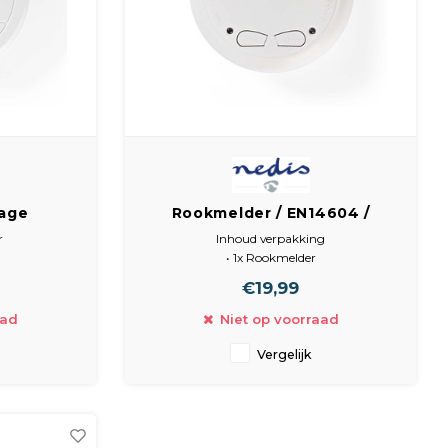
Lage
Rookmelder / EN14604 /
salarm
Verbindbaar
r
Inhoud verpakking
• 1x Rookmelder
aal
• 1x 9 V-accu
€19,99
• 3x 1,5 V AA-batterij
• 1x installatiemateriaal
aad
Niet op voorraad
• Handleiding
Vergelijk