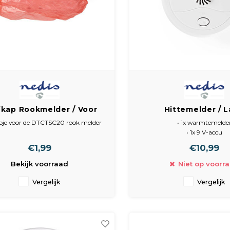
fkap Rookmelder / Voor
Hittemelder / 
tectoren van 128 mm
batterijspanning
pje voor de DTCTSC20 rook melder
• 1x warmtemelde
• 1x 9 V-accu
• 1x installatiemateri
€1,99
€10,99
• Handleiding
Bekijk voorraad
Niet op voorr
Vergelijk
Vergelijk