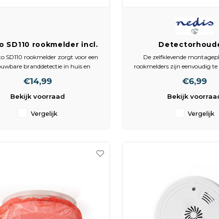
o SD110 rookmelder incl.
Detectorhoude
-out knop - EN 14604 -
Zelfklevend
to SD110 rookmelder zorgt voor een
De zelfklevende montagepl
Inclusief 9V batterij
uwbare branddetectie in huis en
rookmelders zijn eenvoudig te 
chuwt met een luid alarmsignaal
minder dan een minuut. Het
€14,99
€6,99
ook wordt gedetecteerd. Dankzij het
gaten in het plafond is niet
ische meetprincipe reageert de
• Diameter: 70 m
Bekijk voorraad
Bekijk voorraa
lder snel op beginnende branden.
• Plakstrook: 3M
De rookmelder wordt com
• Capaciteit: Max. 9
Vergelijk
Vergelijk