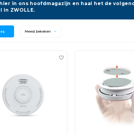
hier in ons hoofdmagazijn en haal het de volgend
l in ZWOLLE.
ers
Meest bekeken