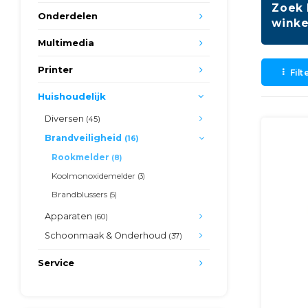
Zoek 
Onderdelen
winke
Multimedia
Printer
Filt
Huishoudelijk
Diversen
(45)
Brandveiligheid
(16)
Rookmelder
(8)
Koolmonoxidemelder
(3)
Brandblussers
(5)
Apparaten
(60)
Schoonmaak & Onderhoud
(37)
Service