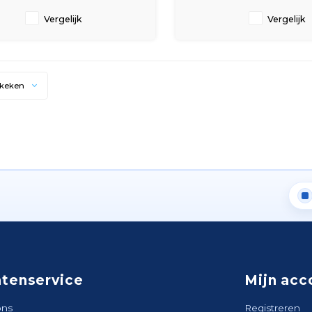
t bij een detectie een geluidssignaal
raak je snel buiten westen. E
af van 85 decibel
rookmelder, zoals 
Vergelijk
Vergelijk
ekeken
ntenservice
Mijn acc
ons
Registreren