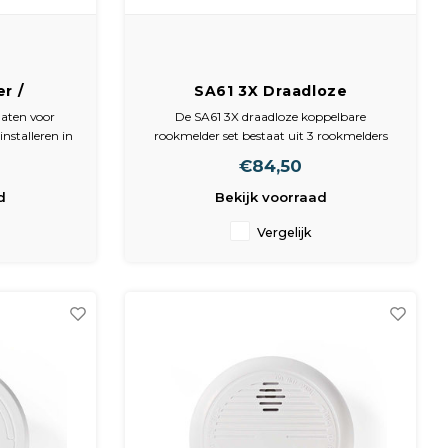
r /
SA61 3X Draadloze
Koppelbare Rookmelder, 3
aten voor
De SA61 3X draadloze koppelbare
Pack, Wit
installeren in
rookmelder set bestaat uit 3 rookmelders
 boren van
die eenvoudig draadloos met elkaar te
€84,50
 meer nodig.
koppelen zijn. Dit zorgt voor extra
m
veiligheid in huis, omdat alle gekoppelde
d
Bekijk voorraad
melders tegelijk alarm geven zodra één
00 g
melder rook of brand detect
Vergelijk