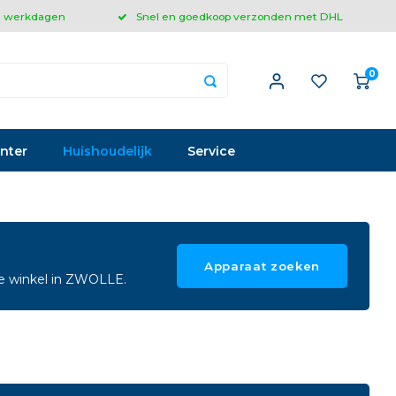
 3 werkdagen
Snel en goedkoop verzonden met DHL
0
inter
Huishoudelijk
Service
Apparaat zoeken
ze winkel in ZWOLLE.