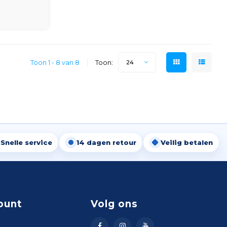
en Smartwares
de
Toon 1 - 8 van 8
Toon:
24
Snelle service
14 dagen retour
Veilig betalen
ount
Volg ons