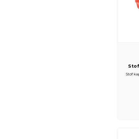
Sto
de
Stof ka