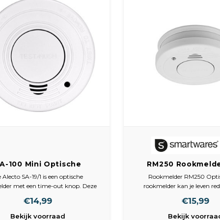
A-100 Mini Optische
RM250 Rookmelde
Rookmelder
optische sens
 Alecto SA-19/1 is een optische
Rookmelder RM250 Optis
lder met een time-out knop. Deze
rookmelder kan je leven red
bruik je om het geluidsignaal voor
slaapt, ruik je niets. Breekt 
€14,99
€15,99
uten uit te zetten. De rookmelder
brand uit? Dan is de kans g
eert langzaam smeulende branden
niet wakker wordt. Door de g
Bekijk voorraad
Bekijk voorraa