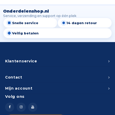
Spieg
Goud,
Onderdelenshop.nl
Versn
Service, verzending en support op één plek
Cott
Snelle service
14 dagen retour
Remo
Auto,
Veilig betalen
Baga
Appa
Fiets
Airca
Klantenservice
Kuss
Contact
Tele
Mijn account
Kinde
Volg ons
Stuu