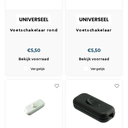
Spieg
Goud,
Versn
Cott
Voetschakelaar rond
Voetschakelaar
Remo
zwart
rondwit
Auto,
Baga
Appa
€5,50
€5,50
Bekijk voorraad
Bekijk voorraad
Fiets
Airca
Vergelijk
Vergelijk
Kuss
Tele
Kinde
Stuu