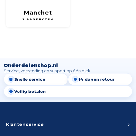
Klein huishoudelijk
Verw
Peda
Meub
Manchet
Zout
Pomp
2 PRODUCTEN
Fiet
Leer
Afvo
Trom
Buit
Lami
Scho
Binn
Kunst
Onderdelenshop.nl
Fiets
Klus
Service, verzending en support op één plek
Snelle service
14 dagen retour
Slote
Keuk
Veilig betalen
Kett
Inter
Gere
Insec
Klantenservice
Opha
Hout