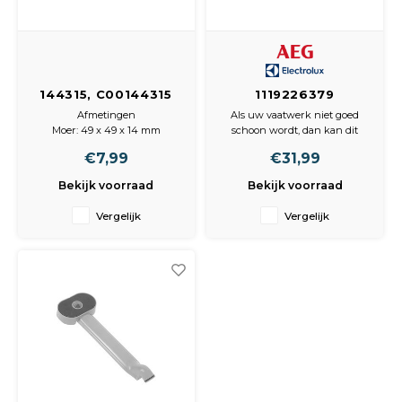
Spieg
Goud,
Versn
Cott
144315, C00144315
1119226379
Remo
Moer Van standpijp
Sproeiarm Onder,
Auto,
Afmetingen
Als uw vaatwerk niet goed
met rubber
Compleet,
Moer: 49 x 49 x 14 mm
schoon wordt, dan kan dit
Baga
Rood/Grijs
komen door een gebarsten of
Appa
€7,99
€31,99
verstopte sproeiarm. Deze
sproeiarm zorgt ervoor dat de
Bekijk voorraad
Bekijk voorraad
Fiets
reinigingsprestaties van uw
Airca
vaatwasser worden hersteld
Vergelijk
Vergelijk
en dat deze weer werkt alsof
Kuss
hij nieuw is
Afmetingen
Sproeiar
Tele
Kinde
Stuu