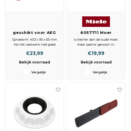
Klein huishoudelijk
Peda
Pomp
Ther
Meub
Fiet
Trom
Zout
Leer
geschikt voor AEG
6057711 Moer
Buit
Scho
Afvo
Sproeiarm Onder,
Kontramoer
Lami
Sproeiarm: 403 x 95 x 65 mm
is kleiner dan de oude moer,
Compleet,
standpijp boven
Als het vaatwerk niet goed
maar past er gewoon in.
Binn
Rood/Grijs
schoon wordt, dan kan dit
Afmetingen
Kunst
€23,99
€19,99
komen door een gebarsten of
Moer: 40 x 40 x 10 mm
1119226379
verstopte sproeiarm. Deze
Bekijk voorraad
Bekijk voorraad
Fiets
sproeiarm zorgt ervoor dat de
Klus
reinigingsprestaties van de
Vergelijk
Vergelijk
vaatwasser worden hersteld
Slote
en dat deze weer werkt alsof
Keuk
hij ni
Kett
Inter
Gere
Insec
Opha
Hout