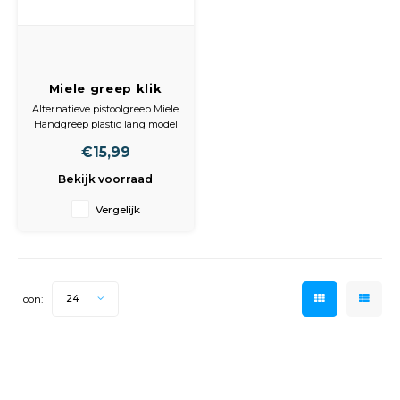
Miele greep klik
system zwart
Alternatieve pistoolgreep Miele
Handgreep plastic lang model
Voor Miele S500 /S700 /S800
€15,99
/S4000 / S5000 series
35 mm
Bekijk voorraad
Vergelijk
Toon:
24