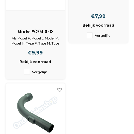
35cm EXTRA LANG
Spieg
Goud,
€7,99
Versn
Cott
Bekijk voorraad
Miele F/J/M 3-D
Remo
Vergelijk
zakken 10st
Auto,
Als Model F; Model J; Model M;
Model H; Type F; Type M; Type
Baga
H; Type J; geschikt voor o.a.
Appa
€9,99
S241/S256; S290/S299;
S300/S399;
Bekijk voorraad
Fiets
S500/S599; S4000/S4999;
Airca
S227/S240; S269/S282; Cat &
Vergelijk
Dog; Allergy control; Diamond;
Kuss
Moon; Star; Brillant; Calypso;
Caribic:
Divani
Tele
Kinde
Stuu