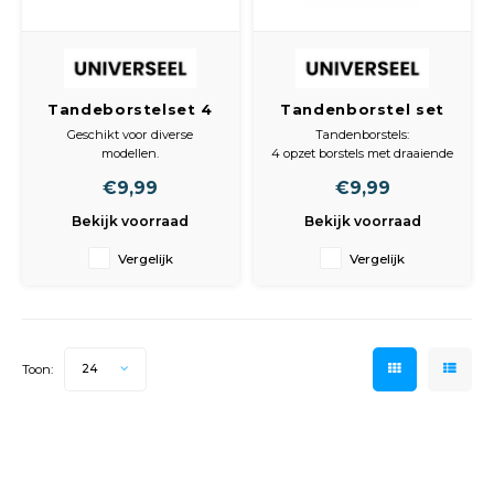
Tandeborstelset 4
Tandenborstel set
st Braun ) Luxury )
Diverse
Geschikt voor diverse
Tandenborstels:
tandenborstels
modellen.
4 opzet borstels met draaiende
Ook voor de roterende
kop.
€9,99
€9,99
modellen.
Geschikt voor de meeste
o.a. Oral B EB-30
electrische tandenborstels.
Bekijk voorraad
Bekijk voorraad
Past ook op de oudere Braun
Geschikt voor:
body's
EB20-3
Vergelijk
Vergelijk
EB 20-3 let op! past er wel op
maar is niet hetzelfde
borsteltje!!!!
Toon:
24