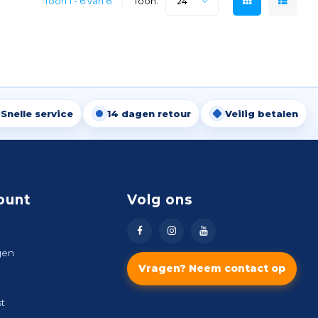
Toon 1 - 6 van 6
Toon:
24
Snelle service
14 dagen retour
Veilig betalen
ount
Volg ons
gen
Vragen? Neem contact op
st