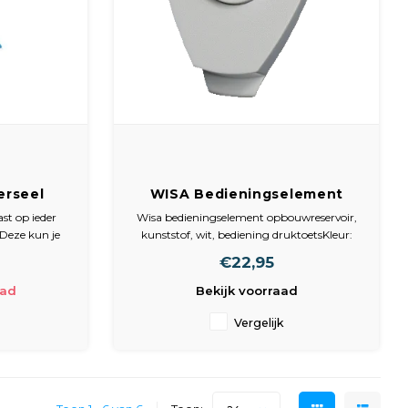
erseel
WISA Bedieningselement
ast op ieder
Wisa bedieningselement opbouwreservoir,
 Deze kun je
kunststof, wit, bediening druktoetsKleur:
n je oude
WitMateriaal: KunststofBediening:
€22,95
DruktoetsTen behoeve van: Wisa 500
aad
Bekijk voorraad
Vergelijk