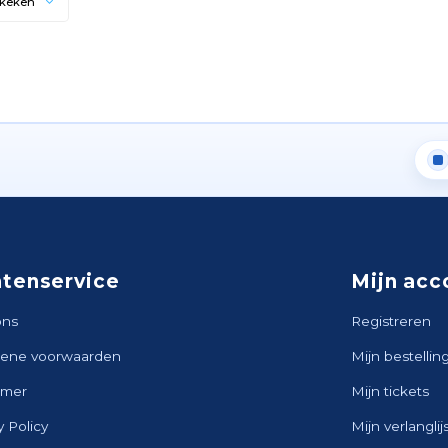
ekeken
ntenservice
Mijn acc
ons
Registreren
ene voorwaarden
Mijn bestellin
imer
Mijn tickets
y Policy
Mijn verlanglij