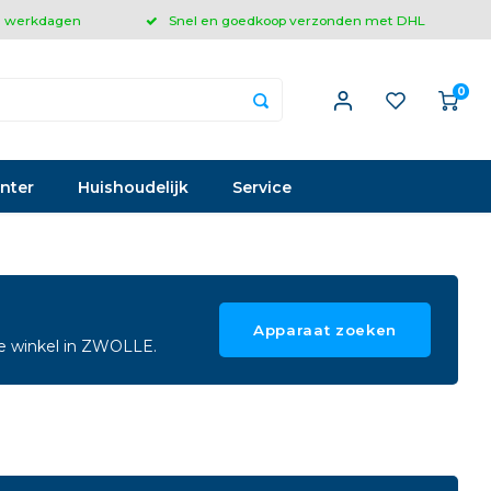
 3 werkdagen
Snel en goedkoop verzonden met DHL
0
inter
Huishoudelijk
Service
Apparaat zoeken
ze winkel in ZWOLLE.