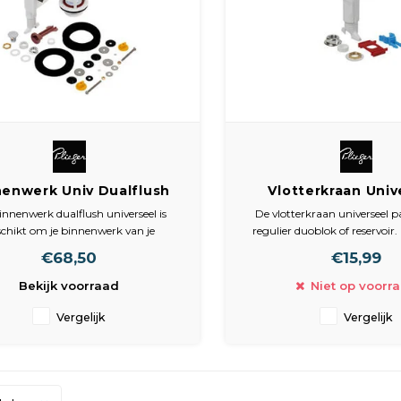
nenwerk Univ Dualflush
Vlotterkraan Univ
. Plieger (passend voor
Plieger
innenwerk dualflush universeel is
De vlotterkraan universeel p
alle reservoirs)
chikt om je binnenwerk van je
regulier duoblok of reservoir.
amische reservoir te vervangen.
gebruiken als vervanger va
€68,50
€15,99
flotterkraan.
Bekijk voorraad
Niet op voorr
Vergelijk
Vergelijk