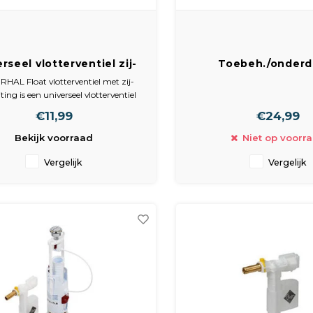
rseel vlotterventiel zij-
Toebeh./onderd
uiting 3/8 inch messing -
spoelreservo
RHAL Float vlotterventiel met zij-
otterkraan - Stil vullend
ting is een universeel vlotterventiel
 het automatisch vullen van het
€11,99
€24,99
ervoir van een toilet. Dankzij de 3/8
messing aansluiting is het ventiel
Bekijk voorraad
Niet op voorr
Vergelijk
Vergelijk