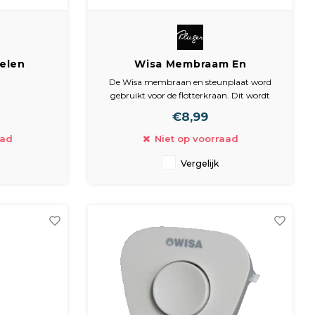
elen
Wisa Membraam En
ir
Steunplaat Plieger
De Wisa membraan en steunplaat word
gebruikt voor de flotterkraan. Dit wordt
gebruikt ter vervanging van het oude
€8,99
membraan in je stortbak.
aad
Niet op voorraad
Vergelijk