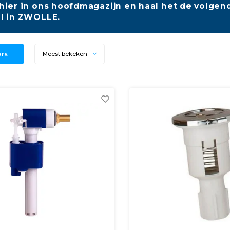
hier in ons hoofdmagazijn en haal het de volgend
l in ZWOLLE.
ers
Meest bekeken