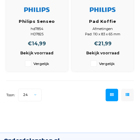
Philips Senseo
Pad Koffie
CRP100/01
padhouder 1 kops
hd7854
Afmetingen
Padhouder voor 1
HD7825
Pad: 110 x 83 x 65 mm
pad - 422225944210
hd7870
€14,99
€21,99
HD7873
HD7853
Bekijk voorraad
Bekijk voorraad
HD7855
HD7865
Vergelijk
Vergelijk
HD7863 Afmetingen
Pad: 84 x 109 x 30 mm
Toon:
24