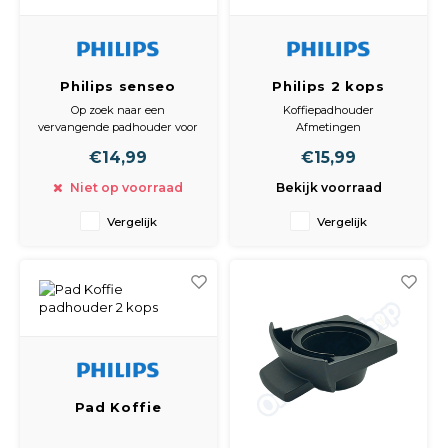
Philips senseo
Philips 2 kops
Padhouder 1 kops
padhouder
Op zoek naar een
Koffiepadhouder
HD5009/01,
422225944222
vervangende padhouder voor
Afmetingen
422225962261
jouw Philips Senseo
Pad: 84 x 109 x 40 mm
€14,99
€15,99
koffiemachine? Deze originele
Philips Pad Koffie Padhouder
Niet op voorraad
Bekijk voorraad
1-kops HD7818, met
productnummer 422225962261
Vergelijk
Vergelijk
Pad Koffie
padhouder 2 kops