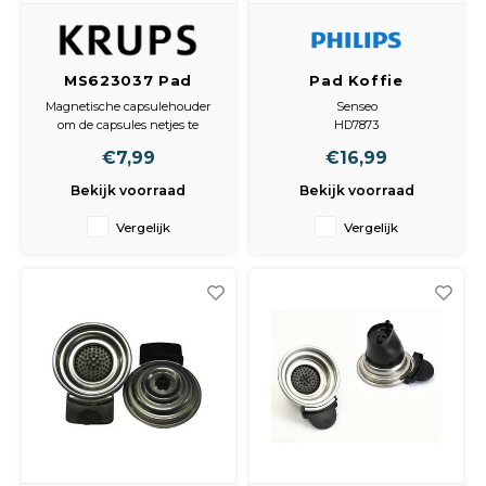
MS623037 Pad
Pad Koffie
Capsulehouder voor
padhouder 2 kops
Magnetische capsulehouder
Senseo
Krups Dolce Gusto
422225944221
om de capsules netjes te
HD7873
kunnen plaatsen en
HD7854
€7,99
€16,99
uitwerpen dankzij de
HD7825
ingebouwde hefboom.
HD7870
Bekijk voorraad
Bekijk voorraad
De capsulehouder wordt
HD7828
gereinigd met een sopje en
Twist
Vergelijk
Vergelijk
afgespoeld met stromend
HD7853
water.
HD7863
Ontworpen voor de
hd7842
espressomachine:
HD7829
- Genio 2.
hd7825 Afmetingen
Pad: 84 x 109 x 40 mm