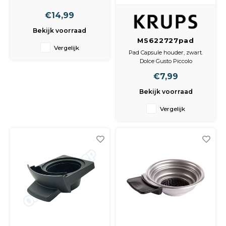
€14,99
Bekijk voorraad
MS622727pad
Vergelijk
capsule houder
Pad Capsule houder, zwart.
zwart
Dolce Gusto Piccolo
Afmetingen
€7,99
Pad: 75 x 65 x 35 mm
Bekijk voorraad
Vergelijk