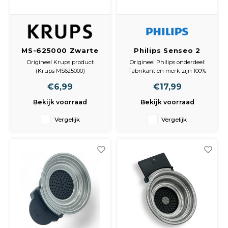
MS-625000 Zwarte
Philips Senseo 2
magnetische
kops padhouder 2
Origineel Krups product
Origineel Philips onderdeel:
capsulehouder
kops 422225962792,
(Krups MS625000)
Fabrikant en merk zijn 100%
padhouder
HD5010/01
Geschikt voor Dolce Gusto
Philips, gegarandeerd de beste
€6,99
€17,99
Genio apparaten
pasvorm en prestaties.
EAN-nummer: 3016661163258
Geschikt voor Senseo
Bekijk voorraad
Bekijk voorraad
Zwarte capsulehouder met
apparaten: Compatibel met
magnetische bevestiging
onder andere Philips en
Vergelijk
Vergelijk
Verpakt per stuk in 1 zakje
Senseo modellen.