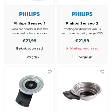
Philips Senseo 1
Philips Senseo 2
kops padhouder
kops padhouder
1-kops padhouder (CP0397/01)
fmetingen: diameter van 83
CP0397/01,
300006599771,
is speciaal ontworpen voor
mm, breedte met greepje 108,5
422225969592
CP2050/02
gebruik met jouw Senseo
mm, hoogte 28/41 mm.
€21,99
€21,99
koffiezetapparaat. Met
Vervangend artikelnummer:
artikelnummer 422225969592
compatibel met 9.27.45.90-0 en
Bekijk voorraad
Niet op voorraad
en een EAN-code van
CP2050/02.
8713411215643, is dit onderdeel
Vergelijk
Vergelijk
identiek aan de nummers
9.27.43.66-0 en 422225969593.