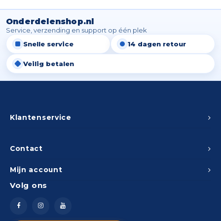
Spieg
Goud,
Onderdelenshop.nl
Versn
Service, verzending en support op één plek
Cott
Snelle service
14 dagen retour
Remo
Auto,
Veilig betalen
Baga
Appa
Fiets
Airca
Klantenservice
Kuss
Contact
Tele
Mijn account
Kinde
Volg ons
Stuu