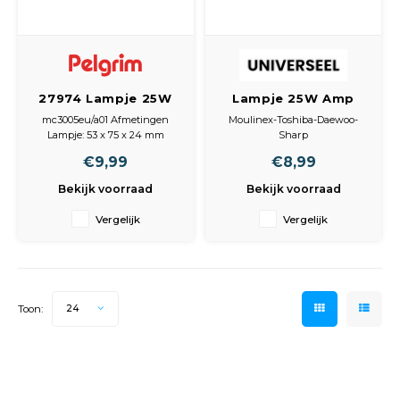
Peda
Pomp
Meub
Zout
Fiet
Trom
Leer
Afvo
27974 Lampje 25W
Lampje 25W Amp
Buit
Scho
haaks met bev.
aansl. 4,3mm
Lami
mc3005eu/a01 Afmetingen
Moulinex-Toshiba-Daewoo-
plaat
Lampje: 53 x 75 x 24 mm
Sharp
Binn
Lampje: 37 x 25 x 80 mm
Kunst
€9,99
€8,99
CL825
Bekijk voorraad
Bekijk voorraad
Fiets
Klus
Vergelijk
Vergelijk
Slote
Keuk
Kett
Inter
Toon:
24
Gere
Insec
Opha
Hout