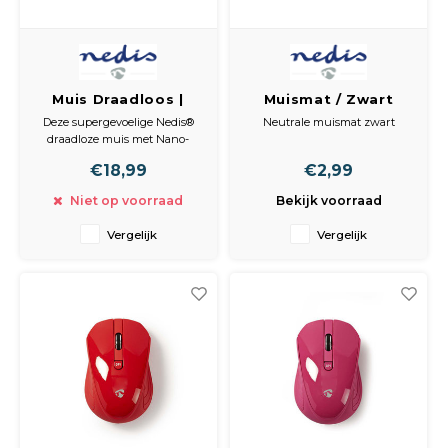
Muis Draadloos |
Muismat / Zwart
800 / 1200 / 1600
Deze supergevoelige Nedis®
Neutrale muismat zwart
dpi | Instelbare DPI |
draadloze muis met Nano-
Aantal knoppen: 6 |
dongle biedt drie dpi-
€18,99
€2,99
instellingen om de
Rechtshandig
reactiesnelheid van uw cursor
Niet op voorraad
Bekijk voorraad
aan te passen.
Dankzij het ergonomische
Vergelijk
Vergelijk
ontwerp - en de handige
duimknoppen die perfect zijn
voor het navigeren door
webpagina's - z