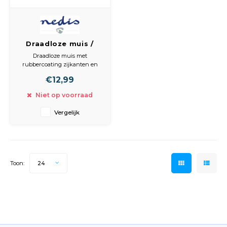
Draadloze muis /
1000 dpi / 3-knops /
Draadloze muis met
Wit
rubbercoating zijkanten en
een ergonomische
€12,99
vormgeving om het
bedieningsgemak van een PC
Niet op voorraad
of notebook te vergroten voor
zowel links- als rechtshandige
Vergelijk
personen. Hij werkt door
middel van een compacte
ontvanger die na gebruik
onderin kan
Toon:
24