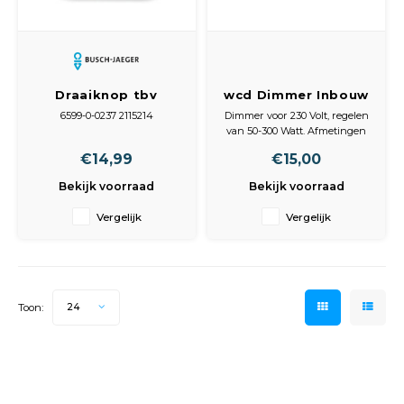
Spieg
Goud,
Versn
Cott
Draaiknop tbv
wcd Dimmer Inbouw
Remo
dimmer Wit-Wit BJ
50-300w
Auto,
6599-0-0237 2115214
Dimmer voor 230 Volt, regelen
2115214
van 50-300 Watt. Afmetingen
Baga
montageplaat 70x70x25mm
Appa
€14,99
€15,00
(BxHxD) Afmetingen
Afdekraam 80x80x20mm, incl.
Bekijk voorraad
Bekijk voorraad
Fiets
knop Geschikt voor
Airca
gloeilampen en 230V halogeen
Vergelijk
Vergelijk
lampen
Kuss
Tele
Toon:
24
Kinde
Stuu