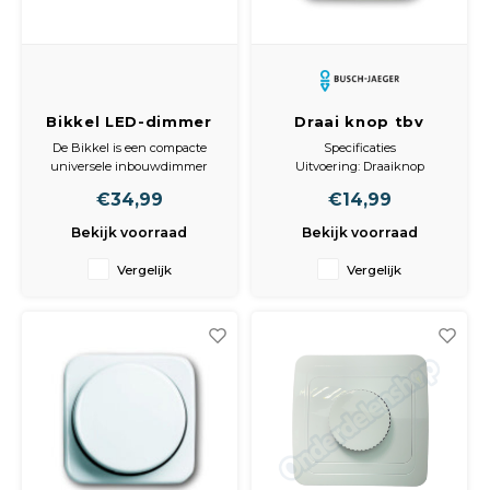
Peda
Pomp
Meub
Zout
Fiet
Trom
Leer
Afvo
Bikkel LED-dimmer
Draai knop tbv
Buit
Scho
dimmer creme BJ
Lami
De Bikkel is een compacte
Specificaties
universele inbouwdimmer
Uitvoering: Draaiknop
Binn
voor ledverlichting tot 100VA
Opdruk/indicatie: Zonder
Kunst
€34,99
€14,99
en maximaal 13 afzonderlijke
opdruk
ledlampen of drivers.
Gebruik: Dimmer
Bekijk voorraad
Bekijk voorraad
Fiets
Geschikt voor bussysteem-
Klus
toetsaansluiting: Nee
Vergelijk
Vergelijk
Bevestigingswijze: Moer
Slote
Controlevenster/verlicht: Ja
Keuk
Materiaal: Kunststof
Kwaliteitsklasse: Thermoplast
Kett
Halogeenv
Inter
Gere
Insec
Opha
Hout