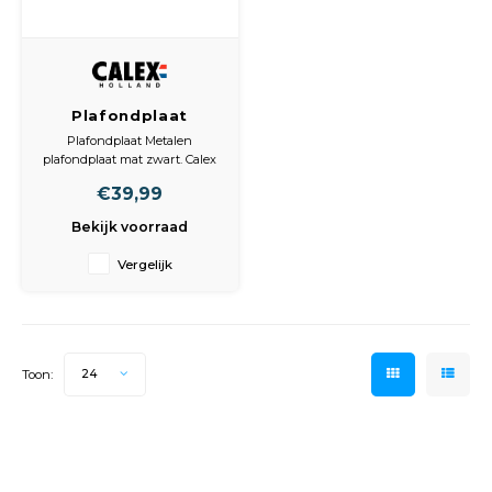
Spieg
Goud,
Versn
Cott
Plafondplaat
Remo
Metalen
Auto,
Plafondplaat Metalen
plafondplaat mat
plafondplaat mat zwart. Calex
Baga
zwart
Creations metalen plafondplaat
Appa
€39,99
Satin Black
Hoogte: 25mm
Bekijk voorraad
Fiets
Lengte: 400mm
Airca
Breedte: 400mm
Vergelijk
Kuss
Tele
Toon:
24
Kinde
Stuu