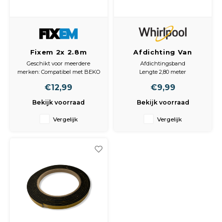
Spieg
Goud,
Versn
Cott
Fixem 2x 2.8m
Afdichting Van
Remo
afdichtingsband
kookplaat
Auto,
Geschikt voor meerdere
Afdichtingsband
geschikt voor
merken: Compatibel met BEKO
Lengte 2,80 meter
Baga
Whirlpool, beko en
(255430009), BOSCH
Hoogte 5 mm.
Appa
€12,99
€9,99
(00621457), GORENJE (288509),
Bosch -
INDESIT (C00316995),
dichtingsband voor
Bekijk voorraad
Bekijk voorraad
Fiets
WHIRLPOOL (481246688969).
inductie elektrische
Airca
keramische
Vergelijk
Vergelijk
inductiekookplaat -
Kuss
3mm dik, 5mm
breed, totale lengte
Tele
5.6m
Kinde
Stuu