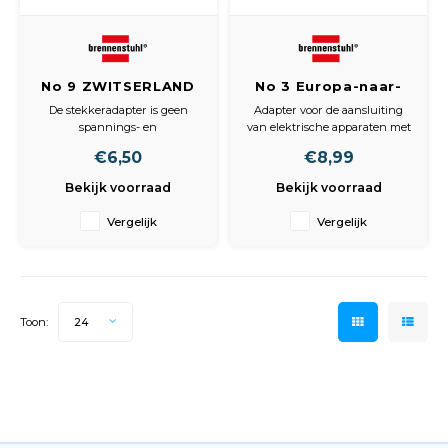
No 9 ZWITSERLAND
No 3 Europa-naar-
naar EURO
USA Geaard
De stekkeradapter is geen
Adapter voor de aansluiting
spannings- en
van elektrische apparaten met
frequentieomzetter.
geaard stekkersysteem in
€6,50
€8,99
Met kinderbeveiliging.
landen met Amerikaans of
Japans stekkersysteem.
Bekijk voorraad
Bekijk voorraad
De stekkeradapter is geen
spannings- en
Vergelijk
Vergelijk
frequentieomzetter.
Met kinderbeveiliging.
In blisterverpakking.
Max. belasting:
Toon:
24