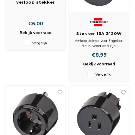
verloop stekker
Peda
Pomp
universeel
Meub
buitenland n
Zout
nederlands
Fiet
Trom
€6,00
Leer
Afvo
Bekijk voorraad
Stekker 13A 3120W
Buit
Scho
250V RA zwart
Lami
Verloop stekker voor Engelsen
Vergelijk
die in Nederland zijn.
Binn
Engeland.
Kunst
€8,99
Reisstekker.
De stekker adapter is geen
Bekijk voorraad
Fiets
spannings-en
Klus
frequentieomzetter.
Vergelijk
Watt, Ampere, Amp.
Slote
Randaarde geaard
Keuk
Kett
Inter
Gere
Insec
Opha
Hout