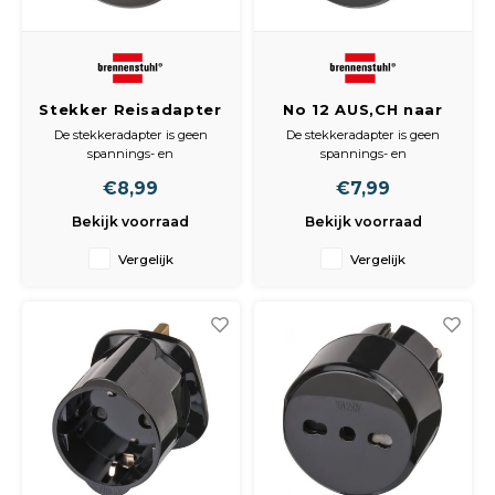
Stekker Reisadapter
No 12 AUS,CH naar
veiligheidscontact
EURO
De stekkeradapter is geen
De stekkeradapter is geen
Aus, China
spannings- en
spannings- en
frequentieomzetter.
frequentieomzetter.
€8,99
€7,99
Met 10 A zekering.
Met 10 A zekering.
Met kinderbeveiliging.
Bekijk voorraad
Bekijk voorraad
Vergelijk
Vergelijk