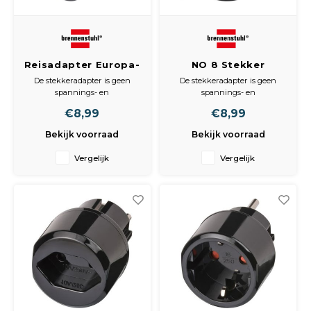
Reisadapter Europa-
NO 8 Stekker
naar-UK Geaard
Verloopstekker IT -
De stekkeradapter is geen
De stekkeradapter is geen
NL
spannings- en
spannings- en
frequentieomzetter.
frequentieomzetter.
€8,99
€8,99
Met kinderbeveiliging.
Met kinderbeveiliging.
Met 13 A zekering.
Bekijk voorraad
Bekijk voorraad
Vergelijk
Vergelijk