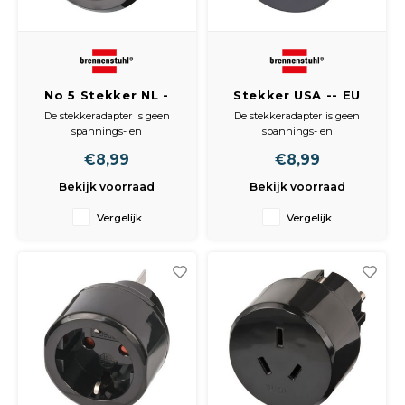
Spieg
Goud,
Versn
Cott
No 5 Stekker NL -
Stekker USA -- EU
Remo
Z.Afrika
15A 250V RA
Auto,
De stekkeradapter is geen
De stekkeradapter is geen
spannings- en
spannings- en
Baga
frequentieomzetter.
frequentieomzetter.
Appa
€8,99
€8,99
Met kinderbeveiliging.
Bekijk voorraad
Bekijk voorraad
Fiets
Airca
Vergelijk
Vergelijk
Kuss
Tele
Kinde
Stuu