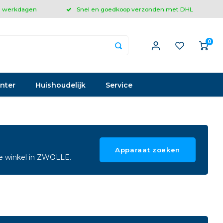
 3 werkdagen
Snel en goedkoop verzonden met DHL
0
inter
Huishoudelijk
Service
Apparaat zoeken
ze winkel in ZWOLLE.