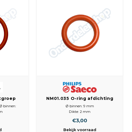
tgroep
NM01.035 O-ring afdichting
en maat:
ORM 0090-20 Siliconen
Ø binnen:
Ø binnen: 9 mm
 38mm,
mm
Dikte: 2 mm
Kleur: oranje
€3,00
Materiaal: Siliconen
d
Bekijk voorraad