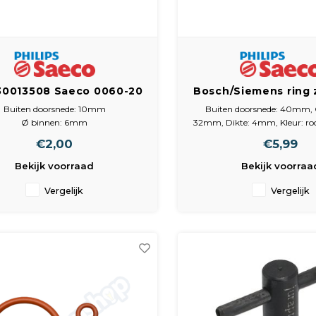
0013508 Saeco 0060-20
Bosch/Siemens ring
10buit 6 binn 2 dik
996530059406 O
Buiten doorsnede: 10mm
Buiten doorsnede: 40mm, 
Siliconen, rood DM
Ø binnen: 6mm
32mm, Dikte: 4mm, Kleur: roo
mm
Dikte: 2mm
Siliconen
€2,00
€5,99
Kleur: rood
Bekijk voorraad
Bekijk voorraa
Vergelijk
Vergelijk