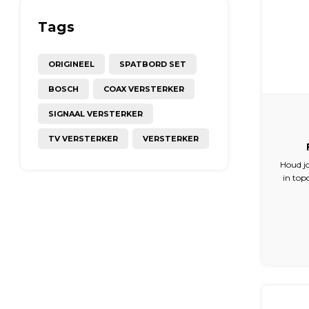
Tags
ORIGINEEL
SPATBORD SET
BOSCH
COAX VERSTERKER
SIGNAAL VERSTERKER
TV VERSTERKER
VERSTERKER
Ond
Houd jo
in top
Koff
Deze uit
Brouw
specia
optim
Inc