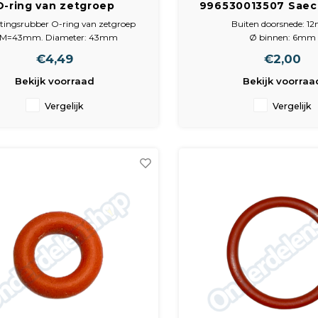
O-ring van zetgroep
996530013507 Saec
=43mm oa : Delonghi
buit 12mm binn 6m
htingsrubber O-ring van zetgroep
Buiten doorsnede: 
3mm
M=43mm. Diameter: 43mm
Ø binnen: 6mm
nnenkant: 34mm Afmetingen
Dikte: 3mm
€4,49
€2,00
ichtingsrubber: 45 x 45 x 4 mm
Kleur: rood
Materiaal: Silicone
Bekijk voorraad
Bekijk voorraa
Vergelijk
Vergelijk