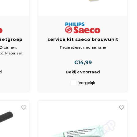
 zetgroep
service kit saeco brouwunit
-ring
Ø binnen:
Reparatieset mechanisme
=40--32
d, Materiaal:
€14,99
d
Bekijk voorraad
Vergelijk