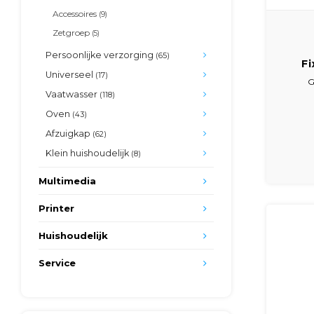
Accessoires
(9)
Zetgroep
(5)
Persoonlijke verzorging
(65)
Fi
Universeel
(17)
koffi
G
Saec
Vaatwasser
(118)
Alt
Oven
(43)
4
Afzuigkap
(62)
Klein huishoudelijk
(8)
Multimedia
Printer
Huishoudelijk
Service