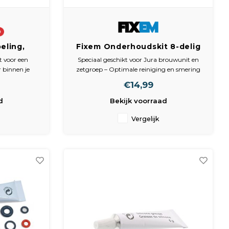
eling,
Fixem Onderhoudskit 8-delig
 Philips
– Geschikt voor Jura
t voor een
Speciaal geschikt voor Jura brouwunit en
11491
Brouwunit en Zetgroep –
 binnen je
zetgroep – Optimale reiniging en smering
Koffiemachine Reiniging &
kkages te
van bewegende onderdelen
€14,99
nclusief o-
Smering – Voorkomt Slijtage &
Verbetert de prestaties van je koffiemachine
montage.
– Zorgt voor een constante koffiekwaliteit
Verstopping – Voor
d
Bekijk voorraad
Espressomachine,
Vergelijk
Volautomaat &
Koffiezetapparaat