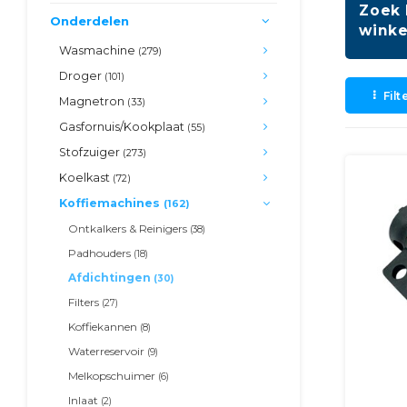
Zoek 
Onderdelen
winke
Wasmachine
(279)
Droger
(101)
Filt
Magnetron
(33)
Gasfornuis/Kookplaat
(55)
Stofzuiger
(273)
Koelkast
(72)
Koffiemachines
(162)
Ontkalkers & Reinigers
(38)
Padhouders
(18)
Afdichtingen
(30)
Filters
(27)
Koffiekannen
(8)
Waterreservoir
(9)
Melkopschuimer
(6)
Inlaat
(2)