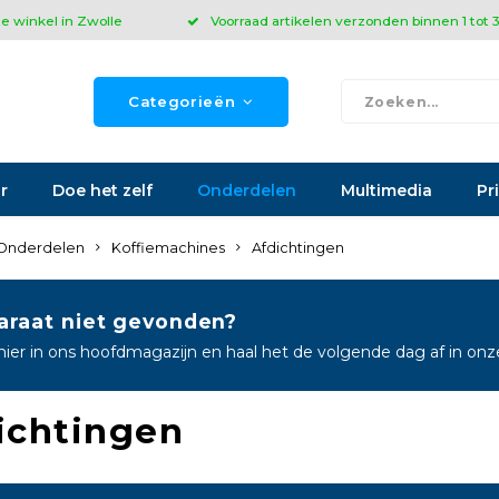
ze winkel in Zwolle
Voorraad artikelen verzonden binnen 1 tot
Categorieën
r
Doe het zelf
Onderdelen
Multimedia
Pr
Onderdelen
Koffiemachines
Afdichtingen
araat niet gevonden?
hier in ons hoofdmagazijn en haal het de volgende dag af in on
ichtingen