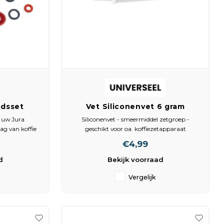
udsset
Vet Siliconenvet 6 gram
brouwunit
geschikt voor saeco,
n uw Jura
Siliconenvet - smeermiddel zetgroep -
lusief vet
delonghi, siemens
ag van koffie
geschikt voor oa. koffiezetapparaat
de Fixem®
espresso apparaat Saeco, Philips, Bosch,
€4,99
n ervaar het
Siemens, Miele - tube a 6 gram -
derhouden
Vergelijkbaar met origineel HD5061 -
d
Bekijk voorraad
421946017941
Vergelijk