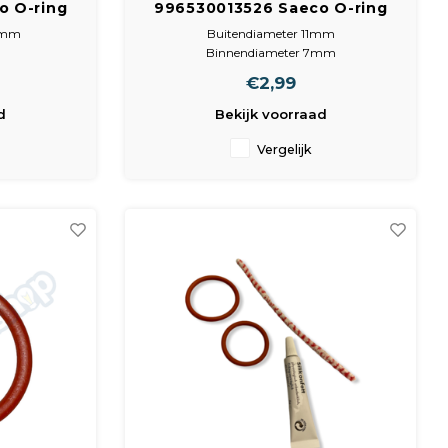
o O-ring
996530013526 Saeco O-ring
m dikt
0070-20 buit 11 binn 7 dik 2
12mm
Buitendiameter 11mm
Binnendiameter 7mm
Snoerdikte 2mm
€2,99
Kleur rood
n
Materiaal Siliconen.
d
Bekijk voorraad
Vergelijk