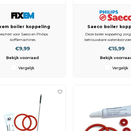
xem boiler koppeling
Saeco boiler kopp
emachine, geschikt voor
geschikt voor Saeco
eschikt voor Saeco en Philips
Deze boiler koppeling zorg
o Philips, 421946011491,
Gaggia, 4219460
koffiemachines
betrouwbare waterdoorvoer
421945045521
ernatief voor origineelnummers
koffiemachine en helpt le
€9,99
€15,99
21946011491 en 421945045521
voorkomen. Wordt geleverd i
Inclusief rode o-ringen
ringen voor een directe 
Bekijk voorraad
Bekijk voorraa
Verpakt als set (1 stuk)
Vergelijk
Vergelijk