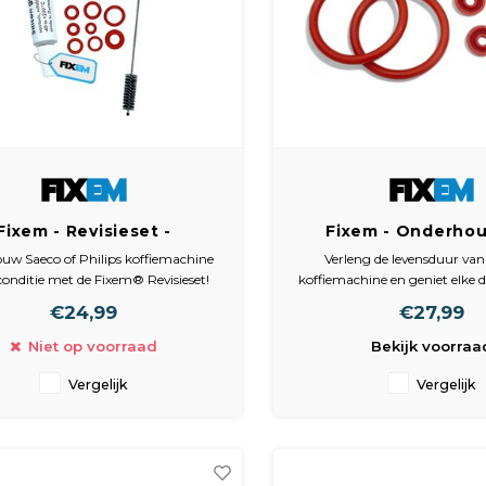
Fixem - Revisieset -
Fixem - Onderho
erhoudset - Geschikt
geschikt voor Jura 
uw Saeco of Philips koffiemachine
Verleng de levensduur va
voor - Saeco, Philips
- drainageventiel inc
conditie met de Fixem® Revisieset!
koffiemachine en geniet elke d
iemachine onderhoud -
- 12 Delig
gebreide 12-delige onderhoudsset is
van topkwaliteit. Bestel 
€24,99
€27,99
unit - Tuit connector -
al ontworpen om je koffiemachine
Onderhoudsset vandaag nog e
aal te reinigen en onderhouden.
verschil van een goed on
lusief siliconenvet - 12
Niet op voorraad
Bekijk voorraa
koffiemachine!
delig
Vergelijk
Vergelijk