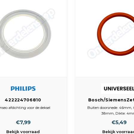
422224706810
Bosch/SiemensZe
dichtingsrubber Rond
00625379 ring Buit
nseo afdichting voor de deksel
Buiten doorsnede: 46mm, 
transparant
46mm, Ø binnen:
38mm, Dikte: 4
Dikte: 4mm
€7,99
€5,49
Bekijk voorraad
Bekijk voorraa