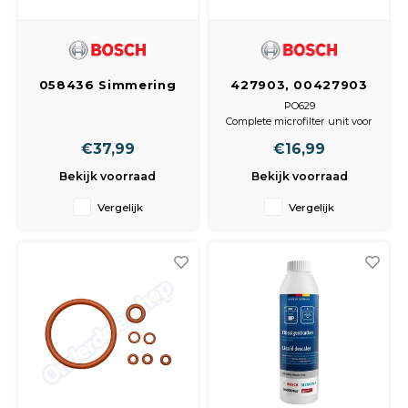
058436 Simmering
427903, 00427903
40 x 62/ 78 x 8
Filter Microfilter +
PO629
grof filter, 3-delig
Complete microfilter unit voor
vaatwassers
€37,99
€16,99
Voorkomt blokkering van
pomp of motor
Bekijk voorraad
Bekijk voorraad
Vergelijk
Vergelijk