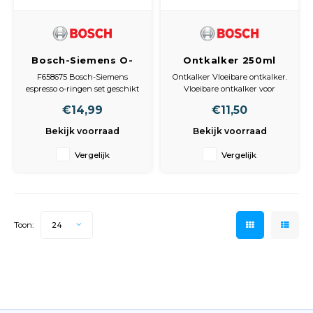
Bosch-Siemens O-
Ontkalker 250ml
ringen set espresso
voor Bosch 312010,
F658675 Bosch-Siemens
Ontkalker Vloeibare ontkalker.
00312010
espresso o-ringen set geschikt
Vloeibare ontkalker voor
voor o.a., TAS5542, TAS8520,
waterkokers,
€14,99
€11,50
TAS4011
koffiezetapparaten en
stoomovens.
Bekijk voorraad
Bekijk voorraad
Verwijdert schadelijke
kalkaanslag effectief en is
Vergelijk
Vergelijk
bovendien materiaal en
milieuvriendelijk voor uw
apparaat.
niet te gebruiken op
apparaten met een z
Toon:
24