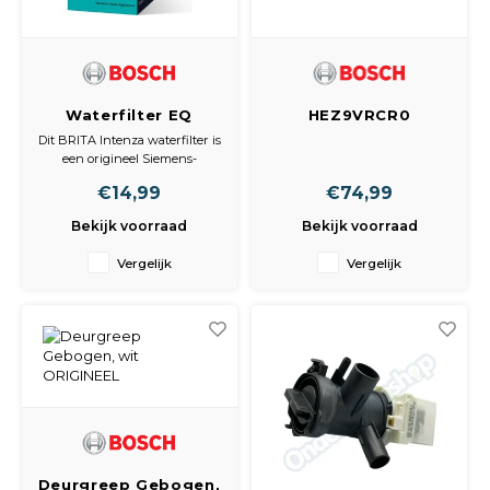
Spieg
Goud,
Versn
Cott
Waterfilter EQ
HEZ9VRCR0
Remo
series
Koolstoffilter
Auto,
Dit BRITA Intenza waterfilter is
Bosch/Siemens
Bosch-Siemens
een origineel Siemens-
Baga
afzuig
onderdeel, geschikt voor
Appa
€14,99
€74,99
Siemens EQ-serie
volautomatische
Bekijk voorraad
Bekijk voorraad
Fiets
koffiemachines. Het filter
Airca
verbetert de waterkwaliteit
Vergelijk
Vergelijk
door kalkvorming te
Kuss
verminderen en ongewenste
stoffen uit het water te filteren.
Tele
Kinde
Stuu
Deurgreep Gebogen,