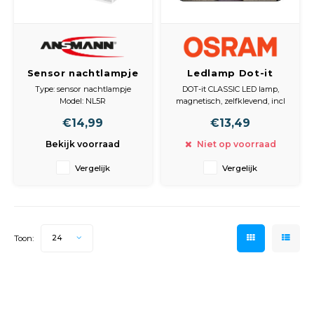
Spieg
Goud,
Versn
Cott
Sensor nachtlampje
Ledlamp Dot-it
Remo
NL5R oplaadbaar
Classic Led
Auto,
Type: sensor nachtlampje
DOT-it CLASSIC LED lamp,
met
Model: NL5R
magnetisch, zelfklevend, incl
Baga
bewegingssensor en
Oplaadbaar via: USB-C
3x1,5v batterijen
Appa
€14,99
€13,49
Sensoren: bewegingssensor +
Zilver
schemersensor -
schemersensor
Diameter 67mm
USB C LED
Bekijk voorraad
Niet op voorraad
Fiets
Lichtstanden: warm wit, roze,
Hoogte 22mm
nachtlamp dimbaar
Airca
blauw, groen, automatische
kleur licht
Vergelijk
Vergelijk
kleurverandering
Kuss
Dimfunctie: ja
Montage: magnetische
wandbevestiging
Tele
Maximale brandtijd: t
Toon:
24
Kinde
Stuu