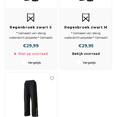
Spieg
Goud,
Versn
Cott
Regenbroek zwart S
Regenbroek zwart M
Remo
Auto,
* Gemaakt van stevig
* Gemaakt van stevig
waterdicht polyester* Gemaakt
waterdicht polyester* Gemaakt
Baga
van stevig waterafstotend
van stevig waterafstotend
Appa
€29,99
€29,95
polyester
polyester
* Hoge kwaliteit reflecterende
* Hoge kwaliteit reflecterende
Niet op voorraad
Bekijk voorraad
Fiets
strepen
strepen
Airca
* Handige opbergtas
* Handige opbergtas
Vergelijk
Vergelijk
Kuss
Tele
Kinde
Stuu