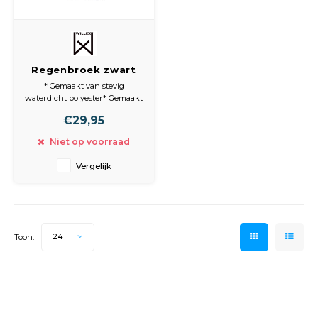
Regenbroek zwart
XXL
* Gemaakt van stevig
waterdicht polyester* Gemaakt
van stevig waterafstotend
€29,95
polyester
* Hoge kwaliteit reflecterende
Niet op voorraad
strepen
* Handige opbergtas
Vergelijk
Toon:
24