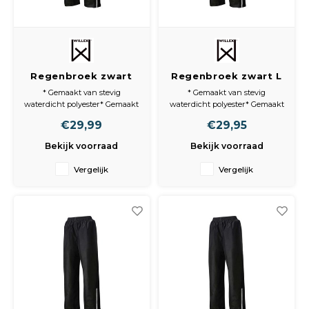
Peda
Pomp
Meub
Zout
Fiet
Trom
Leer
Afvo
Regenbroek zwart
Regenbroek zwart L
Buit
Scho
XL
Lami
* Gemaakt van stevig
* Gemaakt van stevig
waterdicht polyester* Gemaakt
waterdicht polyester* Gemaakt
Binn
van stevig waterafstotend
van stevig waterafstotend
Kunst
€29,99
€29,95
polyester
polyester
* Hoge kwaliteit reflecterende
* Hoge kwaliteit reflecterende
Bekijk voorraad
Bekijk voorraad
Fiets
strepen
strepen
Klus
* Handige opbergtas
* Handige opbergtas
Vergelijk
Vergelijk
Slote
Keuk
Kett
Inter
Gere
Insec
Opha
Hout