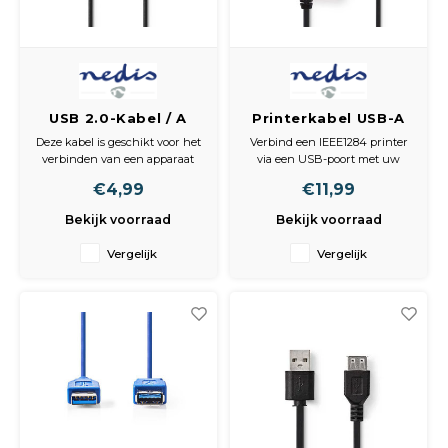
USB 2.0-Kabel / A
Printerkabel USB-A
Male - A Male / 2,0 m
Male - Centronics
Deze kabel is geschikt voor het
Verbind een IEEE1284 printer
/ Zwart
36-Pins Male / 2,0 m
verbinden van een apparaat
via een USB-poort met uw
/ Zwart
met een computer.
computer. De USB-interface
€4,99
€11,99
zorgt ervoor dat het
Eigenschappen
dataverkeer versnelt tot 12
Bekijk voorraad
Bekijk voorraad
• Duurzame connector voor
Mbps waardoor het printen
een sterke verbinding
veel sneller gaat dan met een
Vergelijk
Vergelijk
• Koperen kernen voor een
normale parallelpoort.
betrouwbare dataoverdracht
Inhoud verpakking
Inhoud verpakking
• 1x USB printerkabel
• 1x USB 2.0 kabel