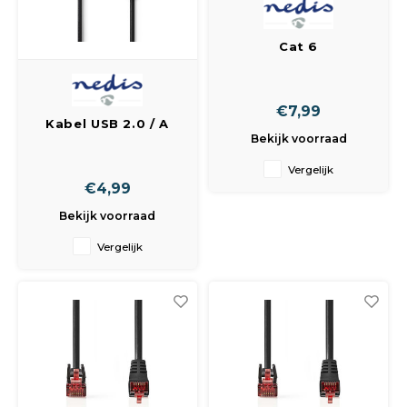
Cat 6
Netwerkconnector /
RJ45 (8P8C) Male -
10 Stuks /
€7,99
Transparant
Kabel USB 2.0 / A
Bekijk voorraad
male - USB-B male /
2 m / Zwart
Vergelijk
€4,99
Bekijk voorraad
Vergelijk