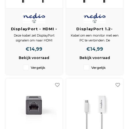
DisplayPort - HDMI -
DisplayPort 1.2-
Kabel / DisplayPort
Kabel / DisplayPort
Deze kabel zet DisplayPort
Kabel om een monitor met een
Male - HDMI Female /
Male - DisplayPort
signalen om naar HDMI
PC te verbinden. De
0,2 m / Zwart
Male / 2,0 m / Zwart
signalen. Ideaal om DisplayPort
DisplayPort 1.2-standaard
€14,99
€14,99
apparatuur te verbinden met
ondersteunt resoluties tot
uw computer. U kunt de HDMI
4K2K.
Bekijk voorraad
Bekijk voorraad
kabel verbinden met de
adapterkabel.
Inhoud verpakking
Vergelijk
Vergelijk
• 1x DisplayPort-kabel