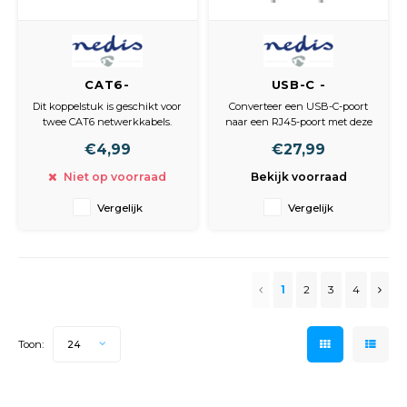
CAT6-
USB-C -
Netwerkadapter /
Adapterkabel /
Dit koppelstuk is geschikt voor
Converteer een USB-C-poort
RJ45 (8P8C) Female
Type-C Male - RJ45
twee CAT6 netwerkkabels.
naar een RJ45-poort met deze
- RJ45 (8P8C)
(8P8C) Female / 0,2
USB-C 3.1-adapter. Hierdoor
€4,99
€27,99
Inhoud verpakking
kunt u verbinding maken met
Female / Zwart
m / Wit
• 1x CAT6 UTP-
een netwerk.
Niet op voorraad
Bekijk voorraad
netwerkkoppelstuk
Eigenschappen
Vergelijk
Vergelijk
• USB 3.1 voor ultrasnelle
dataoverdracht tot 5 Gbps en
ondersteuning van 4K-
beeldresolutie
• USB-C voor de ult
1
2
3
4
Toon:
24