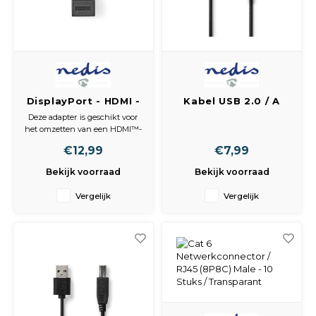
DisplayPort - HDMI -
Kabel USB 2.0 / A
Adapter /
male - USB-B male /
Deze adapter is geschikt voor
DisplayPort Male -
3,0 m / Zwart
het omzetten van een HDMI™-
HDMI Male / Zwart
uitgang naar een DisplayPort-
€12,99
€7,99
verbinding.
Bekijk voorraad
Bekijk voorraad
Inhoud verpakking
• 1x DisplayPort-adapter
Vergelijk
Vergelijk