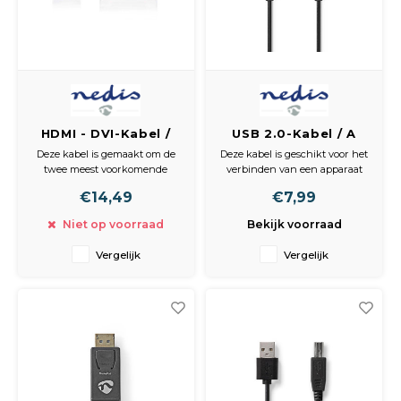
HDMI - DVI-Kabel /
USB 2.0-Kabel / A
HDMI -Connector -
Male - A Male / 2,0 m
Deze kabel is gemaakt om de
Deze kabel is geschikt voor het
DVI-D 24+1-Pins Male
/ Zwart
twee meest voorkomende
verbinden van een apparaat
/ 3,0 m / Zwart
digitale connectors te
met een computer.
€14,49
€7,99
verbinden. Houd in de gaten
dat DVI alleen videosignalen
Eigenschappen
Niet op voorraad
Bekijk voorraad
kan omzetten en geen geluid.
• Duurzame connector voor
Bijvoorbeeld wel een DVD-
een sterke verbinding
Vergelijk
Vergelijk
speler, home cinema sets, LCD-
• Koperen kernen voor een
TV en plasma-TV.
betrouwbare dataoverdracht
Inhoud verpakking
Inhoud verpakking
•
• 1x USB 2.0 kabel