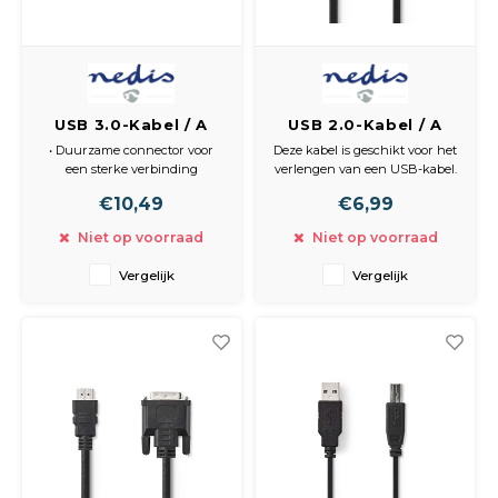
USB 3.0-Kabel / A
USB 2.0-Kabel / A
Male - A Female / 2,0
Male - A Female / 2,0
• Duurzame connector voor
Deze kabel is geschikt voor het
m / Blauw
m / Zwart
een sterke verbinding
verlengen van een USB-kabel.
• Koperen kernen voor een
€10,49
€6,99
betrouwbare dataoverdracht
Eigenschappen
• Ondersteunt een
• Duurzame connector voor
Niet op voorraad
Niet op voorraad
overdrachtssnelheid tot USB
een sterke verbinding
SuperSpeed (5 GB/s)
• Koperen kernen voor een
Vergelijk
Vergelijk
betrouwbare dataoverdracht
Inhoud verpakking
• 1x USB 3.0 verlengkabel
Inhoud verpakking
• 1x USB 2.0 verlengkabel