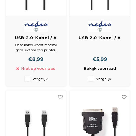
USB 2.0-Kabel / A
USB 2.0-Kabel / A
Male - B Male / 5,0 m
Male - A Male / 3,0 m
Deze kabel wordt meestal
/ Zwart
/ Zwart
gebruikt om een printer,
scanner of harde schijf met
€8,99
€5,99
een computer te verbinden.
Niet op voorraad
Bekijk voorraad
Eigenschappen
• Duurzame connector voor
Vergelijk
Vergelijk
een sterke verbinding
• Koperen kernen voor een
betrouwbare dataoverdracht
Inhoud verpakking
• 1x USB