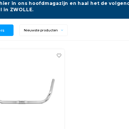
hier in ons hoofdmagazijn en haal het de volgend
l in ZWOLLE.
ers
Nieuwste producten