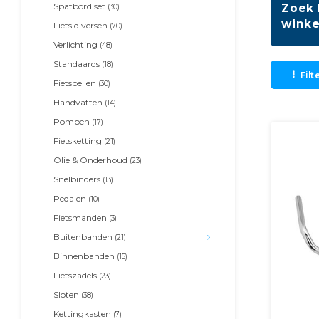
Spatbord set
Zoek 
(30)
winke
Fiets diversen
(70)
Verlichting
(48)
Standaards
(18)
Filt
Fietsbellen
(30)
Handvatten
(14)
Pompen
(17)
Fietsketting
(21)
Olie & Onderhoud
(23)
Snelbinders
(13)
Pedalen
(10)
Fietsmanden
(3)
Buitenbanden
(21)
Binnenbanden
(15)
Fietszadels
(23)
Sloten
(38)
Kettingkasten
(7)