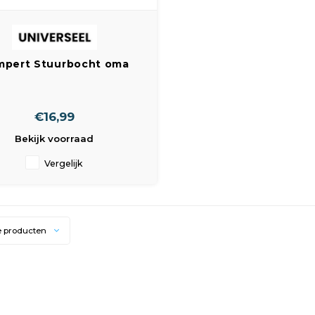
pert Stuurbocht oma
room . Breedte 58cm
€16,99
Bekijk voorraad
Vergelijk
e producten