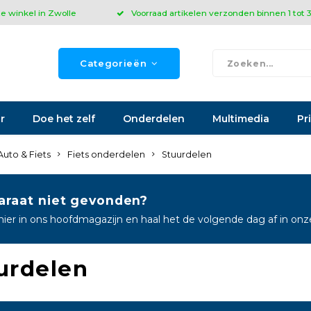
ze winkel in Zwolle
Voorraad artikelen verzonden binnen 1 tot
Categorieën
r
Doe het zelf
Onderdelen
Multimedia
Pr
Auto & Fiets
Fiets onderdelen
Stuurdelen
araat niet gevonden?
hier in ons hoofdmagazijn en haal het de volgende dag af in on
urdelen