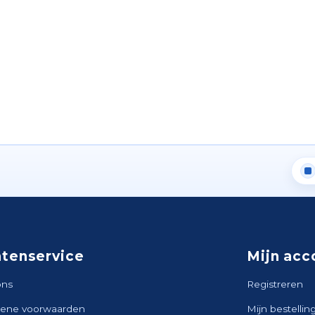
ntenservice
Mijn acc
ons
Registreren
ene voorwaarden
Mijn bestellin