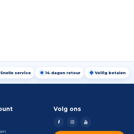
Snelle service
14 dagen retour
Veilig betalen
ount
Volg ons
gen