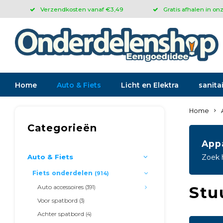
Verzendkosten vanaf €3,49
Gratis afhalen in on
Home
Auto & Fiets
Licht en Elektra
sanitai
Home
Categorieën
App
Auto & Fiets
Zoek 
Fiets onderdelen
(914)
Auto accessoires
Stu
(391)
Voor spatbord
(3)
Achter spatbord
(4)