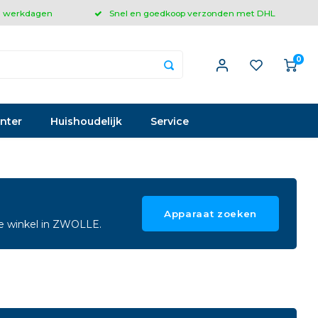
 3 werkdagen
Snel en goedkoop verzonden met DHL
0
inter
Huishoudelijk
Service
Apparaat zoeken
ze winkel in ZWOLLE.