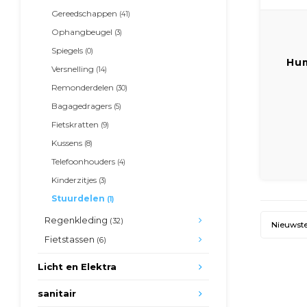
Gereedschappen
(41)
Ophangbeugel
(3)
Spiegels
(0)
Hum
Versnelling
(14)
ch
Remonderdelen
(30)
Bagagedragers
(5)
Fietskratten
(9)
Kussens
(8)
Telefoonhouders
(4)
Kinderzitjes
(3)
Stuurdelen
(1)
Regenkleding
(32)
Nieuwst
Fietstassen
(6)
Licht en Elektra
sanitair