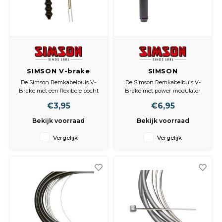
SIMSON V-brake
SIMSON
flexibele
Remkabelbuis V-
De Simson Remkabelbuis V-
De Simson Remkabelbuis V-
remkabelbuis
Brake met power
Brake met een flexibele bocht
Brake met power modulator
modulator
voor een goede aansluiting
verbindt de remkabel en het
€3,95
€6,95
tussen de remkabel en het V-
V-brake remsysteem in een
brake remsysteem. Inclusief
hoek van 90? . Met power
Bekijk voorraad
Bekijk voorraad
stofrubber.
modulator voor een goede
dosering van de remkracht .
Vergelijk
Vergelijk
Inclusief stofrubber.