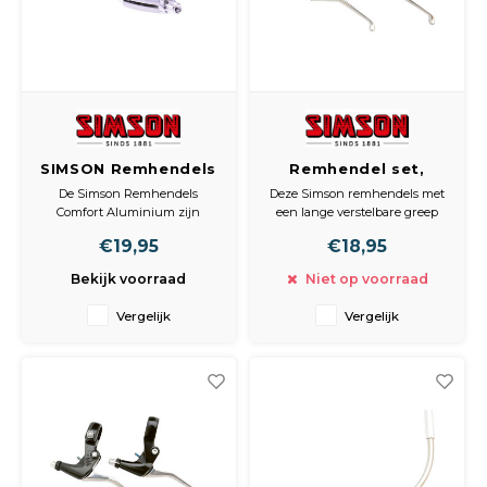
Spieg
Goud,
Versn
Cott
Auto,
Remo
SIMSON Remhendels
Remhendel set,
Appa
set Comfort
verstelbaar, Lange
De Simson Remhendels
Deze Simson remhendels met
Baga
Aluminium
greep alu/zw
Comfort Aluminium zijn
een lange verstelbare greep
stijlvolle aluminium
hebben een traditionele
Airca
€19,95
€18,95
remhandels met extra
uitstraling en zijn van
Fiets
rubberen antislip laag voor
aluminium. Geschikt voor
Bekijk voorraad
Niet op voorraad
betere grip en optimaal
vrijwel ieder stuur.
comfort.
Kuss
Vergelijk
Vergelijk
Tele
Kinde
Stuu