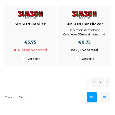
SIMSON Capiler
SIMSON Cantilever
remschoenen 55
remschoen 55mm.
De Simson Remschoen
mm.
Cantilever 55mm zijn geschikt
voor een Shimano cantilever-
€5,75
€8,75
remsysteem en worden
geleverd per 2 stuks.
Niet op voorraad
Bekijk voorraad
Vergelijk
Vergelijk
1
2
Toon:
24