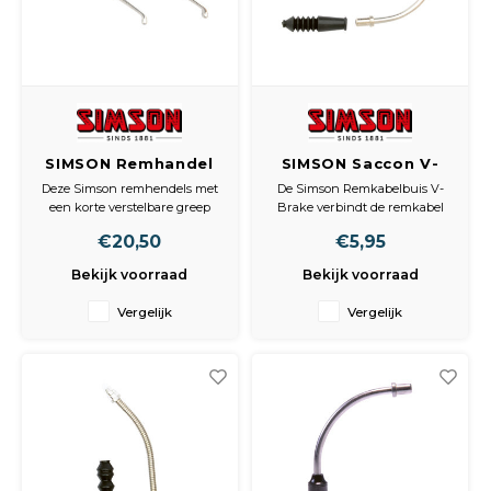
SIMSON Remhandel
SIMSON Saccon V-
set zwart alu
Brake pipe flex
Deze Simson remhendels met
De Simson Remkabelbuis V-
een korte verstelbare greep
Brake verbindt de remkabel
hebben een traditionele
en het V-brake remsysteem in
€20,50
€5,95
uitstraling en zijn van
een hoek van 90? met elkaar.
aluminium. Geschikt voor
Inclusief stofrubber.
Bekijk voorraad
Bekijk voorraad
vrijwel ieder stuur. De korte
greep is verstelbaat en
Vergelijk
Vergelijk
eenvoudig met twee vingers te
bedienen.