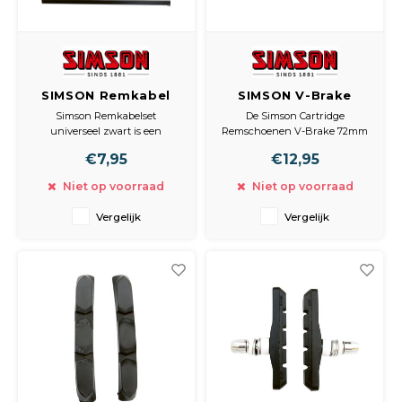
SIMSON Remkabel
SIMSON V-Brake
set compleet
cartridge
Simson Remkabelset
De Simson Cartridge
universeel
remschoen
universeel zwart is een
Remschoenen V-Brake 72mm
complete set met zwarte
zijn geschikt voor Shimano V-
€7,95
€12,95
buitenkabel. De
Brake remsystemen en
gegalvaniseerde binnenkabel
hebben een remvoeringen die
Niet op voorraad
Niet op voorraad
met universele ton- en
kan worden vervangen zodat
peernippel is 1,70m. Inclusief
niet opnieuw de gehele
Vergelijk
Vergelijk
bevestigingsmateriaal.
blokken hoeft te worden
vervangen.