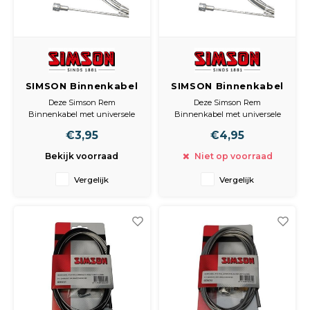
SIMSON Binnenkabel
SIMSON Binnenkabel
rem universeel 2.25
rem universeel 2.35
Deze Simson Rem
Deze Simson Rem
mtr.
mtr.
Binnenkabel met universele
Binnenkabel met universele
ton en peernippel is
ton en peernippel van RVS
€3,95
€4,95
gegalvaniseerd en heeft een
heeft een lengte van 2,35m
lengte van 2,25m waardoor hij
waardoor hij geschikt is voor
Bekijk voorraad
Niet op voorraad
geschikt is voor zowel voor- als
zowel voor- als achterrem.
achterrem.
Vergelijk
Vergelijk