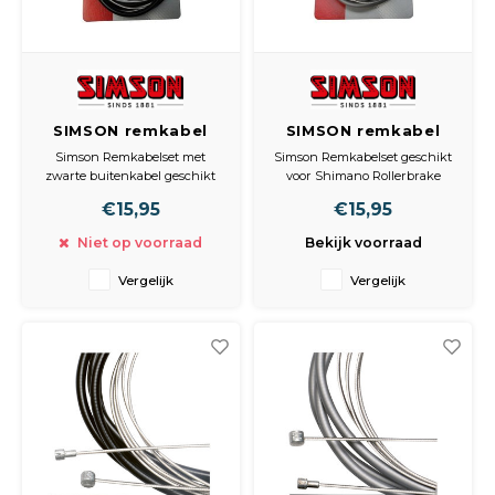
SIMSON remkabel
SIMSON remkabel
RVS Shim,
RVS Shim,
Simson Remkabelset met
Simson Remkabelset geschikt
Rollerbrake met
Rollerbrake met
zwarte buitenkabel geschikt
voor Shimano Rollerbrake
klembout zwart
klembout zilver
voor Shimano Rollerbrake
remmen BR-IM45/55/80/81/85
€15,95
€15,95
remmen BR-IM45/55/80/81/85.
met grijze buitenkabel. De
De binnenkabel van RVS met
binnenkabel van RVS met
Niet op voorraad
Bekijk voorraad
tonnippel is 2,25m lang.
tonnippel is 2,25m lang.
Inclusief inbussleutel en
Inclusief inbussleutel en
Vergelijk
Vergelijk
bevestigingsmateriaal.
bevestigingsmateriaal.