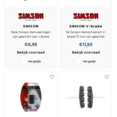
SIMSON
SIMSON V-brake
Remvoeringen voor
remschoenen 72
Deze Simson Remvoeringen
De Simson Remschoenen V-
v-brake 2st.
mm.
zijn geschikt voor v-brake
brake 72 mm zijn geschikt
Cartridge Remschoenen. De
voor Shimano V-Brake
€6,95
€11,50
remvoering hebben een
remsystemen en worden
lengte van 72mm en worden
geleverd per 2 stuks.
Bekijk voorraad
Bekijk voorraad
geleverd per 2 stuks. Inclusief
bevestigingspinnen.
Vergelijk
Vergelijk