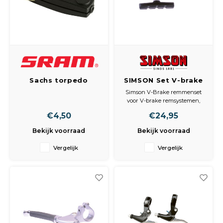
Peda
Pomp
Meub
Zout
Fiet
Trom
Leer
Afvo
Buit
Scho
Lami
Sachs torpedo
SIMSON Set V-brake
Binn
klikspanner
remmen
Kunst
Simson V-Brake remmenset
voor V-brake remsystemen,
Fiets
geschikt voor zowel voor- als
Klus
€4,50
€24,95
achterrem. Inclusief
remblokken, twee
Bekijk voorraad
Bekijk voorraad
Slote
bevestigingsbouten,
Keuk
remkabelbuis en rubber huls.
Vergelijk
Vergelijk
Kett
Inter
Gere
Insec
Opha
Hout