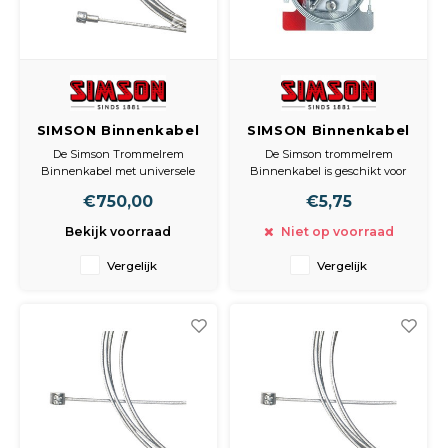
SIMSON Binnenkabel
SIMSON Binnenkabel
trommelrem
trommelrem
De Simson Trommelrem
De Simson trommelrem
universeel
universeel
Binnenkabel met universele
Binnenkabel is geschikt voor
ton en peernippel van rvs
zowel voor- als achter
€750,00
€5,75
heeft een lengte van 2,25 m
trommelrem. De
waardoor hij geschikt is voor
gegavaniseerde kabel met
Bekijk voorraad
Niet op voorraad
zowel voor- als achterrem.
universele ton- en peernippel
is 2,25m. Inclusief
Vergelijk
Vergelijk
montagemateriaal en
inbussleutel