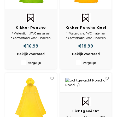
Spieg
Goud,
Versn
Cott
Kikker Poncho
Kikker Poncho Geel
Remo
Groen 116-122
116-122
Auto,
* Waterdicht PVC materiaal
'* Waterdicht PVC materiaal
* Comfortabel voor kinderen
* Comfortabel voor kinderen
Baga
* Deels transparante capuchon
* Deels transparante capuchon
Appa
€16,99
€18,99
Bekijk voorraad
Bekijk voorraad
Fiets
Airca
Vergelijk
Vergelijk
Kuss
Tele
Kinde
Stuu
Lichtgewicht
Poncho Rood L/XL