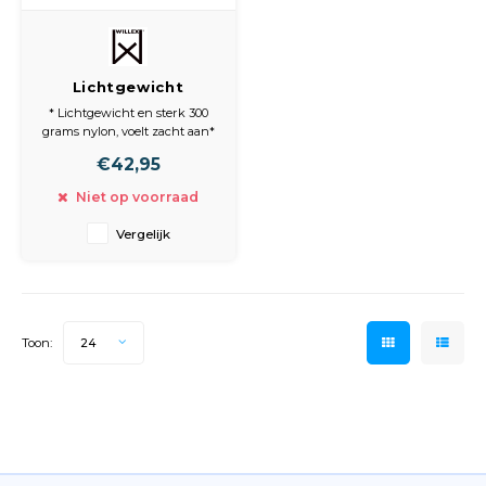
Lichtgewicht
Poncho Blauw S/M
* Lichtgewicht en sterk 300
grams nylon, voelt zacht aan*
Materiaal is waterdicht en ook
€42,95
waterafstotend
* Veilige reflectie vóór en
Niet op voorraad
achter
* Met voorvak en elastische
Vergelijk
heupband
* Verstelbare capuchon
Toon:
24