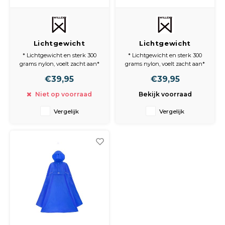
Lichtgewicht
Lichtgewicht
Poncho Zwart S/M
Poncho Blauw L/XL
* Lichtgewicht en sterk 300
* Lichtgewicht en sterk 300
grams nylon, voelt zacht aan*
grams nylon, voelt zacht aan*
Materiaal is waterdicht en ook
Materiaal is waterdicht en ook
€39,95
€39,95
waterafstotend
waterafstotend
* Veilige reflectie vóór en
* Veilige reflectie vóór en
Niet op voorraad
Bekijk voorraad
achter
achter
* Met voorvak en elastische
* Met voorvak en elastische
Vergelijk
Vergelijk
heupband
heupband
* Verstelbare capuchon
* Verstelbare capuchon