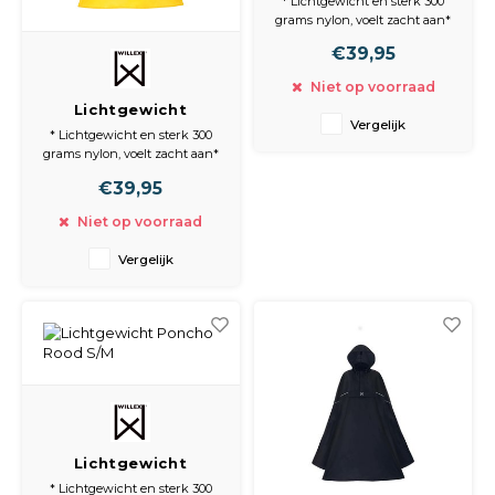
* Lichtgewicht en sterk 300
grams nylon, voelt zacht aan*
Materiaal is waterdicht en ook
€39,95
waterafstotend
* Veilige reflectie vóór en
Niet op voorraad
achter
Lichtgewicht
* Met voorvak en elastische
Vergelijk
Poncho Geel L/XL
heupband
* Lichtgewicht en sterk 300
* Verstelbare capuchon
grams nylon, voelt zacht aan*
Materiaal is waterdicht en ook
€39,95
waterafstotend
* Veilige reflectie vóór en
Niet op voorraad
achter
* Met voorvak en elastische
Vergelijk
heupband
* Verstelbare capuchon
Lichtgewicht
Poncho Rood S/M
* Lichtgewicht en sterk 300