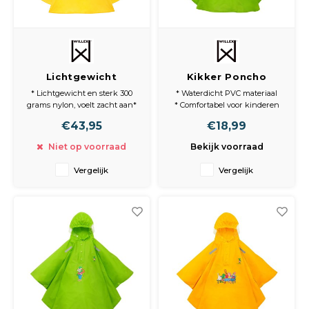
Peda
Pomp
Meub
Zout
Fiet
Trom
Leer
Afvo
Lichtgewicht
Kikker Poncho
Buit
Scho
Poncho Geel S/M
Groen 104-110
Lami
* Lichtgewicht en sterk 300
* Waterdicht PVC materiaal
grams nylon, voelt zacht aan*
* Comfortabel voor kinderen
Binn
Materiaal is waterdicht en ook
* Deels transparante capuchon
Kunst
€43,95
€18,99
waterafstotend
* Veilige reflectie vóór en
Niet op voorraad
Bekijk voorraad
Fiets
achter
Klus
* Met voorvak en elastische
Vergelijk
Vergelijk
heupband
Slote
* Verstelbare capuchon
Keuk
Kett
Inter
Gere
Insec
Opha
Hout