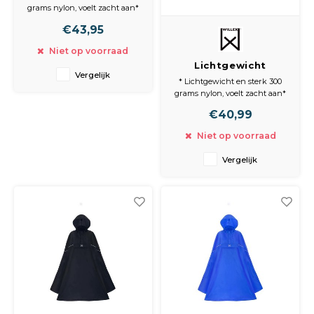
grams nylon, voelt zacht aan*
Materiaal is waterdicht en ook
€43,95
waterafstotend
* Veilige reflectie vóór en
Niet op voorraad
achter
Lichtgewicht
* Met voorvak en elastische
Vergelijk
Poncho Zwart L/XL
heupband
* Lichtgewicht en sterk 300
* Verstelbare capuchon
grams nylon, voelt zacht aan*
Materiaal is waterdicht en ook
€40,99
waterafstotend
* Veilige reflectie vóór en
Niet op voorraad
achter
* Met voorvak en elastische
Vergelijk
heupband
* Verstelbare capuchon