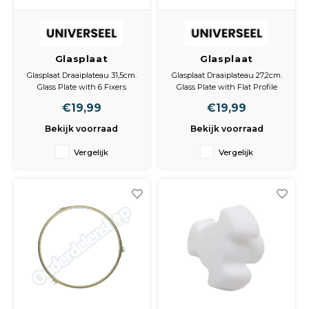
Glasplaat
Glasplaat
Draaiplateau 31,5cm
Draaiplateau 27,2cm
Glasplaat Draaiplateau 31,5cm.
Glasplaat Draaiplateau 27,2cm.
Glass Plate with 6 Fixers
Glass Plate with Flat Profile
(315mm)
(272mm)
€19,99
€19,99
Bekijk voorraad
Bekijk voorraad
Vergelijk
Vergelijk