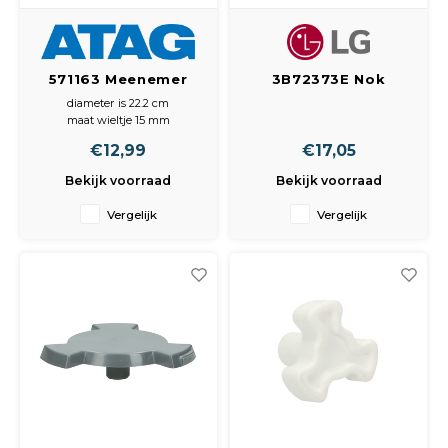
571163 Meenemer
3B72373E Nok
Van draaiplateau
Aandrijfnok
diameter is 22.2 cm
met wiel
Meenemer
maat wieltje 15 mm
Afmetingen
€12,99
€17,05
Meenemer: 235 x 14 x 25 mm
Bekijk voorraad
Bekijk voorraad
Vergelijk
Vergelijk