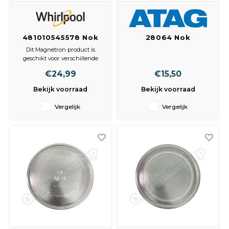
481010545578 Nok
28064 Nok
Voor draaiplateau
Aandrijfnok
Dit Magnetron product is
draaiplateau
geschikt voor verschillende
modellen van Amana, Arcelik,
€24,99
€15,50
Atag, Bauknecht, Cda, Cl,
Creda, Cylinda, E3, Ignis, Ikea,
Bekijk voorraad
Bekijk voorraad
KUEPPERSBUSCH,
Kingswood, Kitchen Aid,
Vergelijk
Vergelijk
Maytag, Miostar, Pelgrim,
Tecnic, Universal, V-Zug,
Whirlpool. Het past in