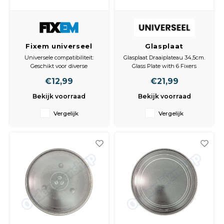
Fixem universeel
Glasplaat
draaiplateau
Draaiplateau 34,5cm
Universele compatibiliteit:
Glasplaat Draaiplateau 34,5cm.
glasplaat voor
Geschikt voor diverse
Glass Plate with 6 Fixers
magnetron/oven
magnetron- en ovenmodellen.
(345mm)
€12,99
€21,99
Drie inkepingen voor
universeel - 3
aandrijving: Voor een stabiele
inkepingen voor
Bekijk voorraad
Bekijk voorraad
en betrouwbare rotatie.
aandrijving - 28.8cm
- 1Stuk
Vergelijk
Vergelijk