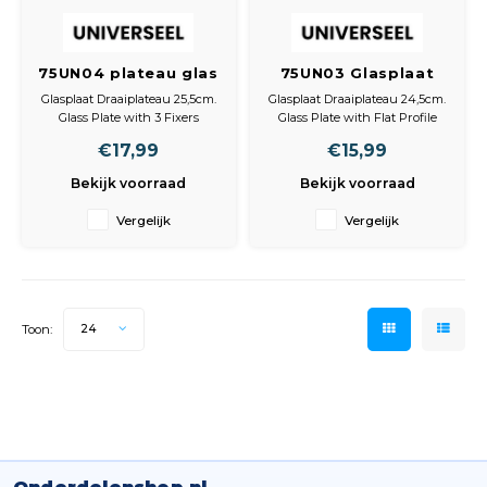
75UN04 plateau glas
75UN03 Glasplaat
25.5 cm
Draaiplateau 24,5cm
Glasplaat Draaiplateau 25,5cm.
Glasplaat Draaiplateau 24,5cm.
Glass Plate with 3 Fixers
Glass Plate with Flat Profile
(255mm)
(245mm)
€17,99
€15,99
25,5 cm.
Bekijk voorraad
Bekijk voorraad
Vergelijk
Vergelijk
Toon:
24