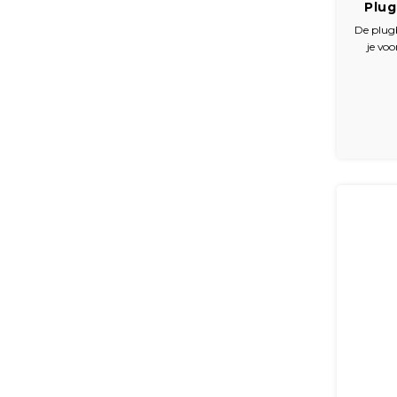
Plug
De plug
je voo
fontein
voorz