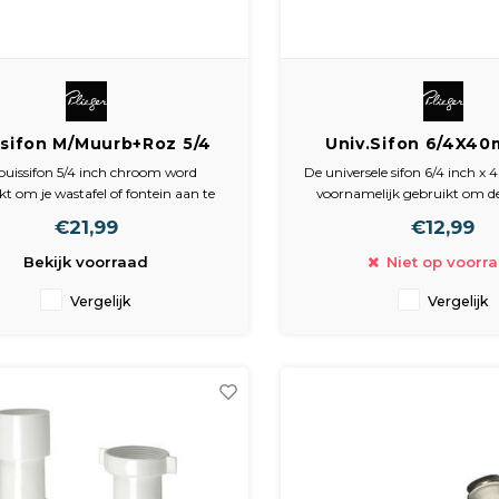
ssifon M/Muurb+Roz 5/4
Univ.Sifon 6/4X4
Chr Plieger
M/Wasm. Plie
buissifon 5/4 inch chroom word
De universele sifon 6/4 inch 
kt om je wastafel of fontein aan te
voornamelijk gebruikt om d
en op je afvoer. Deze buissifon van
aan te sluiten op je afvoer
€21,99
€12,99
oomkleurig messing heeft een
kunststof sifon voorzien i
muurbuis 32 mm en rozet.
(vaat)wasmachineaansluiting,
Bekijk voorraad
Niet op voorr
extra afvoer hiervoor te re
Vergelijk
Vergelijk