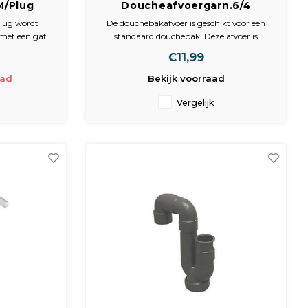
M/Plug
Doucheafvoergarn.6/4
ger
Plieger
lug wordt
De douchebakafvoer is geschikt voor een
met een gat
standaard douchebak. Deze afvoer is
et riool. De
voorzien van een plug en heeft een 40 mm
€11,99
is 40 mm.
klemaansluiting.
 sierdeksel.
aad
Bekijk voorraad
g.
Vergelijk