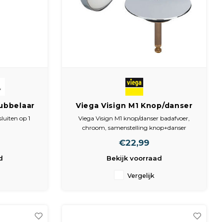
ubbelaar
Viega Visign M1 Knop/danser
badafvoer | 103 378
luiten op 1
Viega Visign M1 knop/danser badafvoer,
chroom, samenstelling knop+danser
oger en/of
€22,99
d
Bekijk voorraad
oerbuis.
Vergelijk
er, splitter