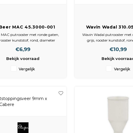
Beer MAC 45.3000-001
Wavin Wadal 310.0
oster | diameter 80.5mm
Putrooster diamet
 MAC putrooster met ronde gaten,
Wavin Wadal putrooster met 
, rooster kunststof, rond, diameter
grijs, rooster kunststof, ro
rooster 81mm
rooster 88mm, lengte roo
€6,99
€10,99
diameter rooster 88mm, h
Bekijk voorraad
Bekijk voorraa
Vergelijk
Vergelijk