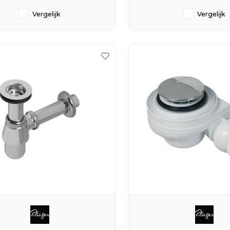
maat (mm) 1.1/2", aansluiting sifon-
afvoerplug wart
Vergelijk
Vergelijk