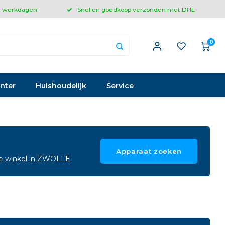
 3 werkdagen
Snel en goedkoop verzonden met DHL
0
inter
Huishoudelijk
Service
Apparaat zoeken
ze winkel in ZWOLLE.