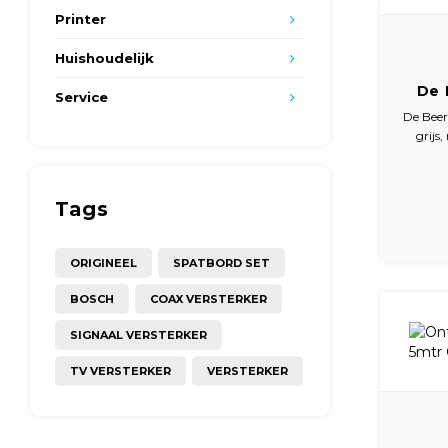
Printer
Huishoudelijk
De 
Service
Putro
De Beer
grijs
Tags
ORIGINEEL
SPATBORD SET
BOSCH
COAX VERSTERKER
SIGNAAL VERSTERKER
TV VERSTERKER
VERSTERKER