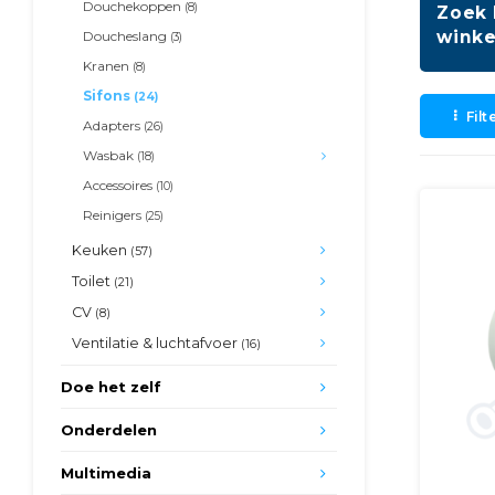
Douchekoppen
(8)
Zoek 
winke
Doucheslang
(3)
Kranen
(8)
Sifons
(24)
Filt
Adapters
(26)
Wasbak
(18)
Accessoires
(10)
Reinigers
(25)
Keuken
(57)
Toilet
(21)
CV
(8)
Ventilatie & luchtafvoer
(16)
Doe het zelf
Onderdelen
Multimedia