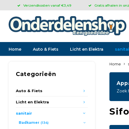
Verzendkosten vanaf €3,49
Gratis afhalen in on
Home
Auto & Fiets
Licht en Elektra
sanitai
Home
Categorieën
App
Auto & Fiets
Zoek 
Licht en Elektra
Sif
sanitair
Badkamer
(134)