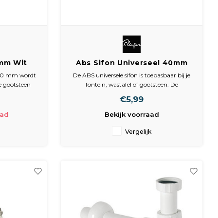
0mm Wit
Abs Sifon Universeel 40mm
ger
Plieger
x 40 mm wordt
De ABS universele sifon is toepasbaar bij je
e gootsteen
fontein, wastafel of gootsteen. De
. Omdat de
afvoermaat hiervan is 40 mm.
€5,99
s van een
 hoef je geen
aad
Bekijk voorraad
aliseren.
Vergelijk