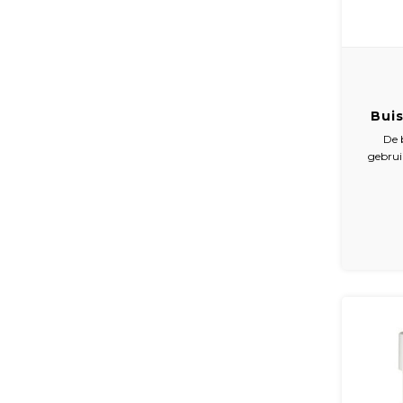
Bui
De 
gebrui
sluit
chr