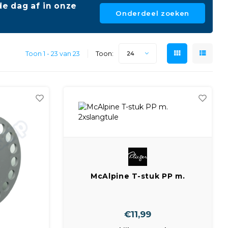
e dag af in onze
Onderdeel zoeken
Toon 1 - 23 van 23
Toon:
24
McAlpine T-stuk PP m.
2xslangtule
€11,99