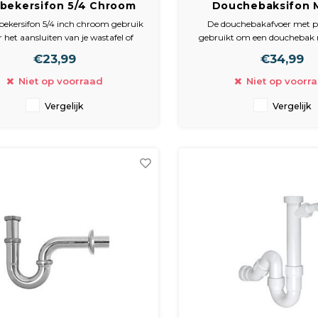
bekersifon 5/4 Chroom
Douchebaksifon 
Plieger
52mm Chr Plie
bekersifon 5/4 inch chroom gebruik
De douchebakafvoer met p
r het aansluiten van je wastafel of
gebruikt om een douchebak 
 op de afvoer. De plugbekersifon is
van 60 mm aan te sluiten op h
€23,99
€34,99
ien van een 32 mm muurbuis en
afmeting naar de afvoer 
rozet.
Met chromen niet afsluitbare
Niet op voorraad
Niet op voorr
Met stankafsluitin
Vergelijk
Vergelijk