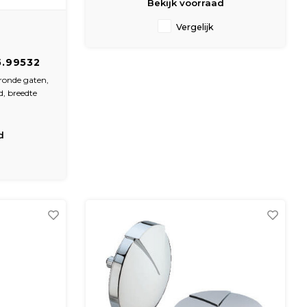
Bekijk voorraad
Vergelijk
5.99532
er 88mm
ronde gaten,
nd, breedte
ster 88mm,
oogte = 58
d