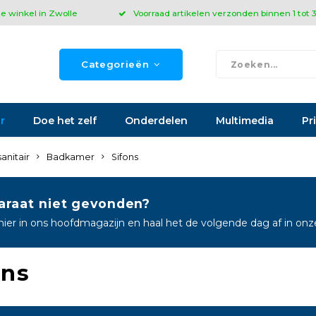
ze winkel in Zwolle
Voorraad artikelen verzonden binnen 1 tot
Categorieën
r
Doe het zelf
Onderdelen
Multimedia
Pr
sanitair
Badkamer
Sifons
araat niet gevonden?
hier in ons hoofdmagazijn en haal het de volgende dag af in on
ons