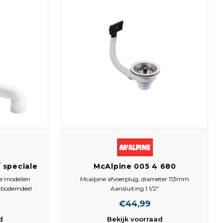
/ speciale
McAlpine 005 4 680
oerplug |
Afvoerplug | 0054680
ale modellen
Mcalpine afvoerplug, diameter 113mm
, bodemdeel
Aansluiting 1 1/2"
f, bovendeel
Diameter plaat 11.30 cm
€44,99
t (mm) 1.1/2"
Diameter afvoergat 4.80 cm
d
Bekijk voorraad