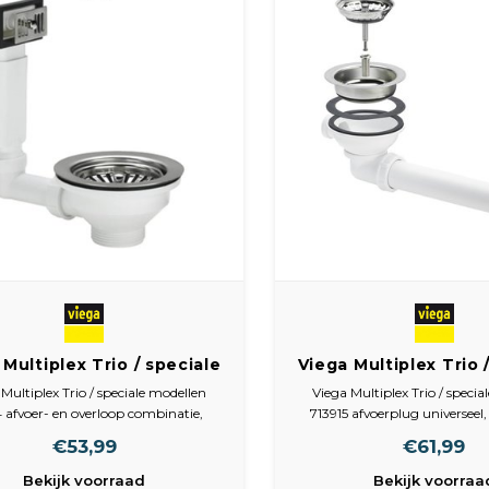
 Multiplex Trio / speciale
Viega Multiplex Trio 
ellen 71284 Afvoer- en
modellen 713915 Afv
Multiplex Trio / speciale modellen
Viega Multiplex Trio / speci
oop combinatie | 325 107
578 886
 afvoer- en overloop combinatie,
713915 afvoerplug universeel
tstof, lengte 145mm, toepassing
kunststof, bovendeel kunststo
€53,99
€61,99
teen, uitvoering enkel, in hoogte
wit, met zeefkorf, aansluitmaa
lbaar, met afdekplaat, met rooster,
Bekijk voorraad
Bekijk voorraa