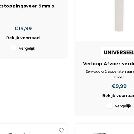
tstoppingsveer 9mm x
5mtr Cabere
€14,99
Bekijk voorraad
Vergelijk
Verloop Afvoer verd
Eenvoudig 2 apparaten aans
afvoer.
O.a.Wasmachine, Condensdr
€9,99
Vaatwasser.
Geen lijm nodig.
Bekijk voorraa
Geschikt voor 40 mm afv
Duo afvoer
Vergelijk
Afvoermof, mof, Y-stuk, verdel