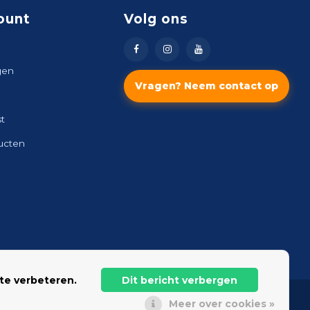
ount
Volg ons
gen
Vragen? Neem contact op
st
ducten
te verbeteren.
Dit bericht verbergen
Meer over cookies »