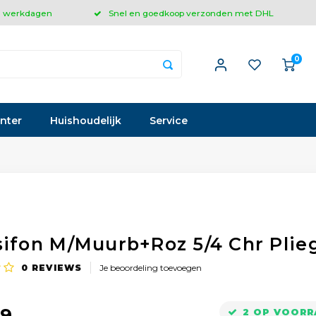
 3 werkdagen
Snel en goedkoop verzonden met DHL
0
inter
Huishoudelijk
Service
sifon M/Muurb+Roz 5/4 Chr Plie
0
REVIEWS
Je beoordeling toevoegen
99
2 OP VOORR