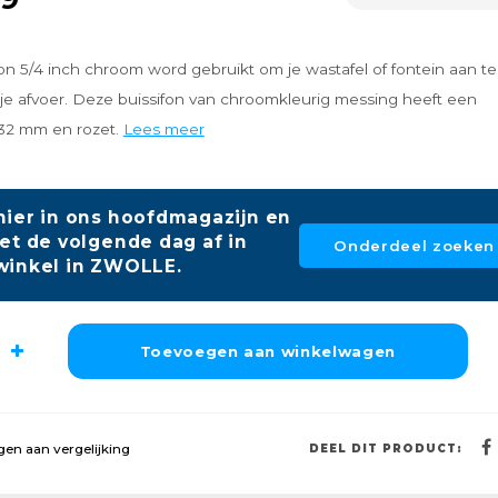
on 5/4 inch chroom word gebruikt om je wastafel of fontein aan te
 je afvoer. Deze buissifon van chroomkleurig messing heeft een
32 mm en rozet.
Lees meer
hier in ons hoofdmagazijn en
et de volgende dag af in
Onderdeel zoeken
winkel in ZWOLLE.
Toevoegen aan winkelwagen
en aan vergelijking
DEEL DIT PRODUCT: