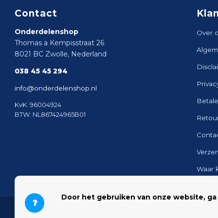
Contact
Kla
Onderdelenshop
Over 
Thomas a Kempisstraat 26
Algem
8021 BC Zwolle, Nederland
Discla
038 45 45 294
Privac
info@onderdelenshop.nl
Betal
KvK: 96004924
BTW: NL867424965B01
Retou
Conta
Verze
Waar 
Sitem
Door het gebruiken van onze website, ga
© 2026 Onderdelenshop - Powered by
Lightspeed