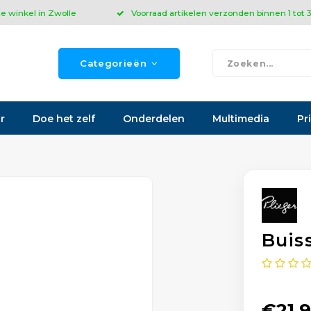
ze winkel in Zwolle
Voorraad artikelen verzonden binnen 1 tot
Categorieën
r
Doe het zelf
Onderdelen
Multimedia
Pr
Buis
€21,