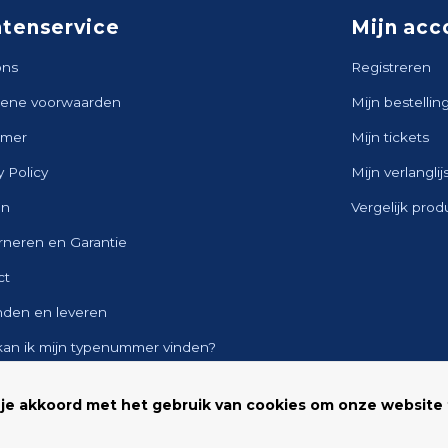
ntenservice
Mijn acc
ons
Registreren
ene voorwaarden
Mijn bestellin
imer
Mijn tickets
y Policy
Mijn verlanglij
en
Vergelijk pro
rneren en Garantie
ct
nden en leveren
kan ik mijn typenummer vinden?
ap
 je akkoord met het gebruik van cookies om onze website 