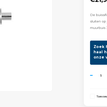
De buissif
sluiten op
muurbuis 
Zoek 
haal h
onze 
Toevoeg