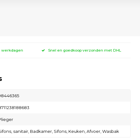
 3 werkdagen
Snel en goedkoop verzonden met DHL
s
98446365
8711238188683
Plieger
Sifons,
sanitair,
Badkamer,
Sifons,
Keuken,
Afvoer,
Wasbak