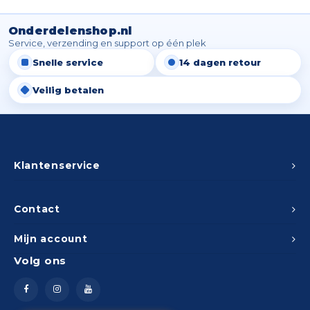
Spieg
Goud,
Onderdelenshop.nl
Versn
Service, verzending en support op één plek
Cott
Snelle service
14 dagen retour
Remo
Auto,
Veilig betalen
Baga
Appa
Fiets
Airca
Klantenservice
Kuss
Contact
Tele
Mijn account
Kinde
Volg ons
Stuu