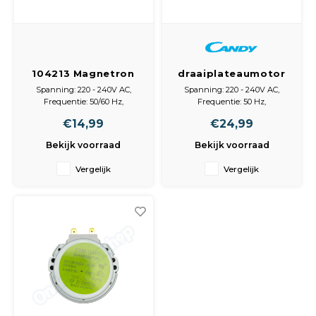
Spieg
Goud,
Versn
Cott
104213 Magnetron
draaiplateaumotor
Remo
draaiplateau motor
8037805
Auto,
Spanning: 220 - 240V AC,
Spanning: 220 - 240V AC,
Frequentie: 50/60 Hz,
Frequentie: 50 Hz,
Baga
Omwentelingen per minuut:
Omwentelingen per minuut:
Appa
€14,99
€24,99
5/6, As -lengte: 16mm,
4, As-lengte: 13mm, Vermogen:
Vermogen: 4W
0,2W
Bekijk voorraad
Bekijk voorraad
Fiets
Airca
Vergelijk
Vergelijk
Kuss
Tele
Kinde
Stuu