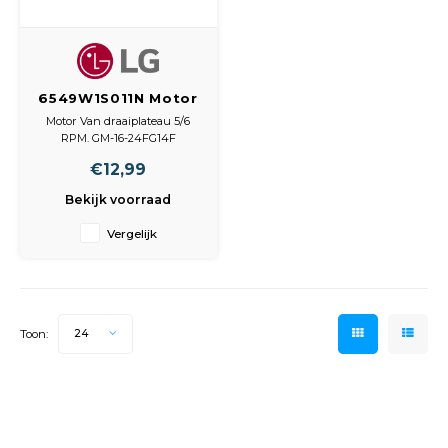
6549W1S011N Motor
Van draaiplateau 5/6
Motor Van draaiplateau 5/6
RPM
RPM. GM-16-24FG14F
220-240V
€12,99
50/60Hz
5/6 RPM
Bekijk voorraad
2,5W/390mN
Vergelijk
Toon:
24