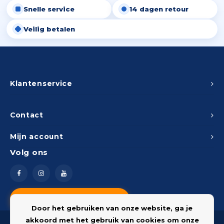
Snelle service
14 dagen retour
Peda
Pomp
Meub
Zout
Veilig betalen
Fiet
Trom
Leer
Afvo
Buit
Scho
Lami
Binn
Klantenservice
Kunst
Fiets
Klus
Contact
Slote
Mijn account
Keuk
Volg ons
Kett
Inter
Gere
Insec
Vragen? Neem contact op
Opha
Door het gebruiken van onze website, ga je
Hout
akkoord met het gebruik van cookies om onze