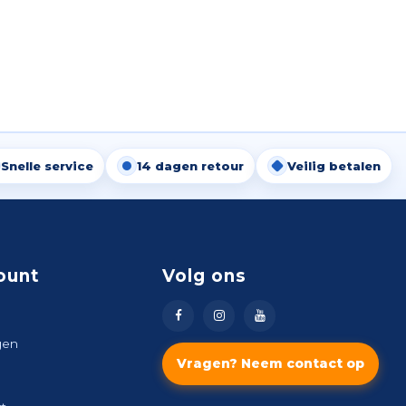
Snelle service
14 dagen retour
Veilig betalen
ount
Volg ons
gen
Vragen? Neem contact op