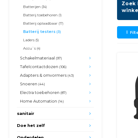
Zoek 
Batterijen
(34)
winke
Batterij toebehoren
(1)
Batterij oplaadbaar
(17)
Batterij testers
(3)
Filt
Laders
(5)
Accu`s
(4)
Schakelmateriaal
(97)
Tafelcontactdozen
(106)
Adapters & omvormers
(43)
Snoeren
(44)
Electra toebehoren
(87)
Home Automation
(14)
sanitair
Doe het zelf
Onderdelen