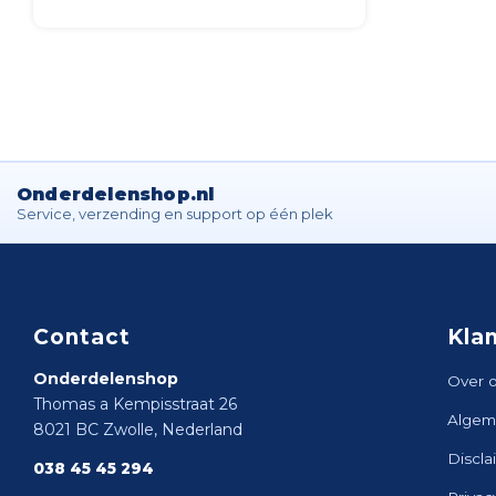
Onderdelenshop.nl
Service, verzending en support op één plek
Contact
Kla
Onderdelenshop
Over 
Thomas a Kempisstraat 26
Algem
8021 BC Zwolle, Nederland
Discla
038 45 45 294