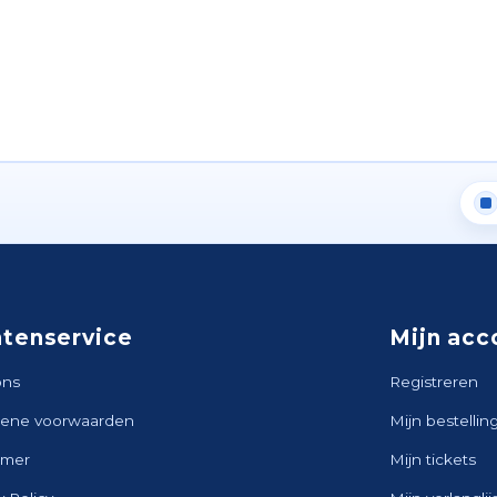
ntenservice
Mijn acc
ons
Registreren
ene voorwaarden
Mijn bestellin
imer
Mijn tickets