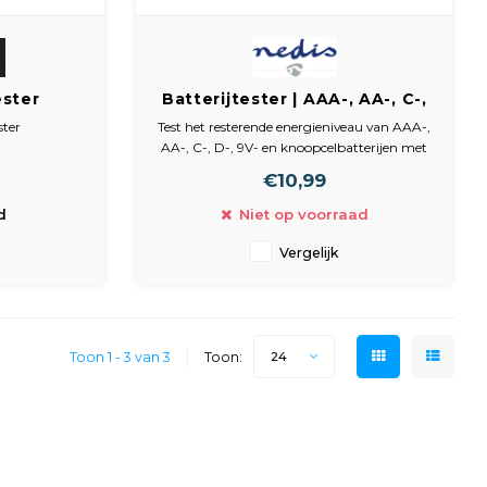
ester
Batterijtester | AAA-, AA-, C-,
 LCD
D-, 9V- en Knoopcelbatterijen
ster
Test het resterende energieniveau van AAA-,
jtester)
AA-, C-, D-, 9V- en knoopcelbatterijen met
Batterij
 batterijtypen
deze handige en compacte batterijtester.
€10,99
y N (LR1),
, CR-P2 en
d
Niet op voorraad
in 3 groepen
Vergelijk
maal, goe
Toon 1 - 3 van 3
Toon:
24