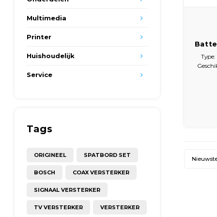
Multimedia
Printer
Batte
AA C
Huishoudelijk
Type: 
test
Geschi
b
Service
Werkt z
Disp
Tags
ORIGINEEL
SPATBORD SET
Nieuwst
BOSCH
COAX VERSTERKER
SIGNAAL VERSTERKER
TV VERSTERKER
VERSTERKER