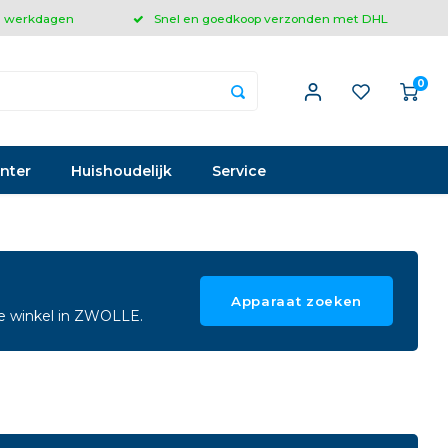
 3 werkdagen
Snel en goedkoop verzonden met DHL
0
inter
Huishoudelijk
Service
Apparaat zoeken
ze winkel in ZWOLLE.