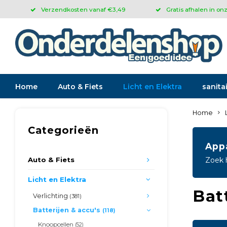
Verzendkosten vanaf €3,49
Gratis afhalen in on
Home
Auto & Fiets
Licht en Elektra
sanitai
Home
Categorieën
App
Auto & Fiets
Zoek 
Licht en Elektra
Batt
Verlichting
(381)
Batterijen & accu's
(118)
Knoopcellen
(52)