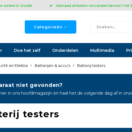
ze winkel in Zwolle
Voorraad artikelen verzonden binnen 1 tot
Categorieën
r
Doe het zelf
Onderdelen
Multimedia
Pr
Licht en Elektra
Batterijen & accu's
Batterij testers
araat niet gevonden?
hier in ons hoofdmagazijn en haal het de volgende dag af in on
erij testers