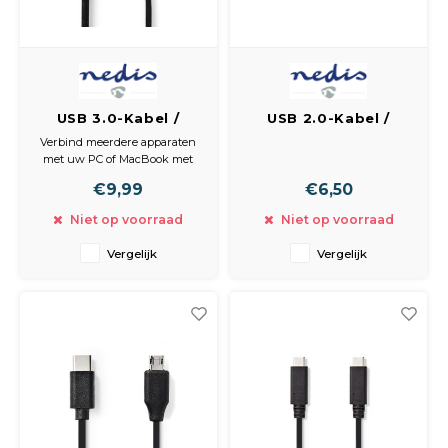
USB 3.0-Kabel /
USB 2.0-Kabel /
Type-C Male - A
Type-C Male - A Male
Verbind meerdere apparaten
Female / 0,15 m /
/ 0,1 m / Zwart
met uw PC of MacBook met
Zwart
deze USB-C 2.0-kabel en
€9,99
€6,50
ervaar de ultieme alles-in-één-
kabeloplossing. Uitermate
Niet op voorraad
Niet op voorraad
geschikt voor laden en snelle
dataoverdracht.
Vergelijk
Vergelijk
Eigenschappen
• USB-C voor de ultieme alles-
in-één-oplossing: dataoverdr