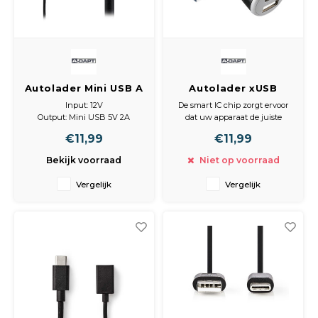
Autolader Mini USB A
Autolader xUSB
zwart
Smart IC 4.8A zwart
Input: 12V
De smart IC chip zorgt ervoor
Output: Mini USB 5V 2A
dat uw apparaat de juiste
Kleur: zwart
spanning krijgt om te laden.
€11,99
€11,99
Hierbij let de chip op de
volheid van de accu en
Bekijk voorraad
Niet op voorraad
reguleert zelf de stroomsterkte
van de toevoer.
Vergelijk
Vergelijk
O.a. geschikt voor: Apple,
Samsung, LG, Huawei, LG enz.