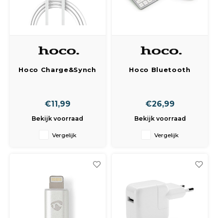
Hoco Charge&Synch
Hoco Bluetooth
USB-C to USB-C
Keyboard + Mouse
Cable White (1
set
meter)
€11,99
€26,99
Bekijk voorraad
Bekijk voorraad
Vergelijk
Vergelijk