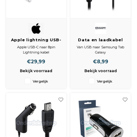
Apple lightning USB-
Data en laadkabel
C 7.06.63.38-0
Samsung TAB zwart
Apple USB-C naar 8pin
Van USB naar Samsung Tab
Lightning kabel
Galaxy
Lengte: 1 meter
€29,99
€8,99
Sluit je iPhone, iPad of iPod
Kleur: zwart
met Lightning-connector aan
Bekijk voorraad
Bekijk voorraad
op je Mac met USB-C- of
Thunderbolt 3-poort (USB-C)
Vergelijk
Vergelijk
om je device op te laden en te
synchroniseren. Je kunt deze
kabel ook gebruiken met je
Apple USB-C-lic