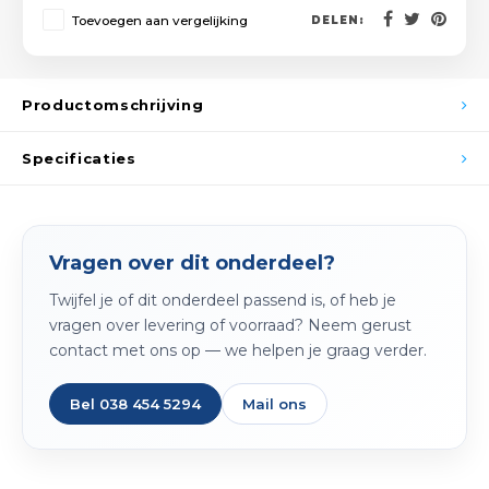
Spieg
Toevoegen aan vergelijking
DELEN:
Goud,
Versn
Cott
Productomschrijving
Remo
Auto,
Specificaties
Baga
Appa
Fiets
Airca
Vragen over dit onderdeel?
Kuss
Twijfel je of dit onderdeel passend is, of heb je
vragen over levering of voorraad? Neem gerust
Tele
contact met ons op — we helpen je graag verder.
Kinde
Bel 038 454 5294
Mail ons
Stuu