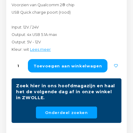
Voorzien van Qualcomm 2® chip
Peda
Pomp
Meub
USB Quick charge poort (rood)
Zout
Fiet
Trom
Leer
Input: 12V / 24V
Afvo
Buit
Scho
Output: 4x USB 5.1A max
Lami
Output: 5V - 12V
Binn
Kleur: wit
Lees meer
Kunst
Fiets
Toevoegen aan winkelwagen
Klus
Slote
Keuk
Zoek hier in ons hoofdmagazijn en haal
het de volgende dag af in onze winkel
Kett
Inter
in ZWOLLE.
Gere
Insec
Onderdeel zoeken
Opha
Hout