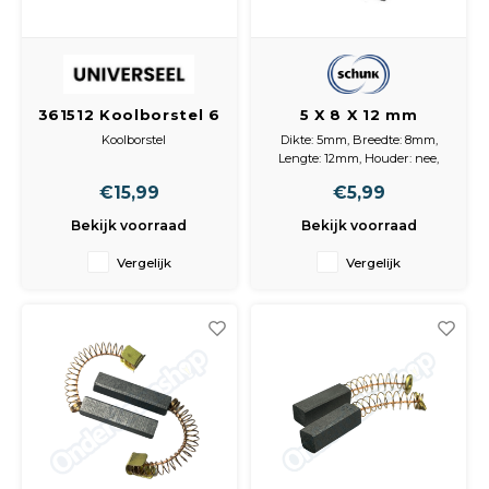
Spieg
Goud,
Versn
Cott
361512 Koolborstel 6
5 X 8 X 12 mm
Remo
x 6 x 23
koolborstel per stuk
Auto,
Koolborstel
Dikte: 5mm, Breedte: 8mm,
Lengte: 12mm, Houder: nee,
Baga
6X6X23
Inhoud (stuks): 1
Appa
€15,99
€5,99
met veer en ovaal plaatje
Bekijk voorraad
Bekijk voorraad
Fiets
Airca
Vergelijk
Vergelijk
Kuss
Tele
Kinde
Stuu