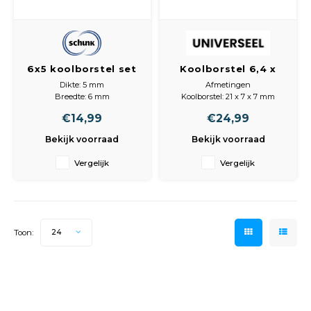
6x5 koolborstel set
Koolborstel 6,4 x
6,4 x 21
Dikte: 5 mm
Afmetingen
Breedte: 6 mm
Koolborstel: 21 x 7 x 7 mm
Lengte: 25 mm
€14,99
€24,99
Houder: nee
Inhoud (stuks): 2
Bekijk voorraad
Bekijk voorraad
Vergelijk
Vergelijk
Toon:
24