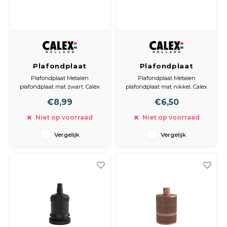
Plafondplaat
Plafondplaat
Metalen
Metalen
Plafondplaat Metalen
Plafondplaat Metalen
plafondplaat mat
plafondplaat mat
plafondplaat mat zwart. Calex
plafondplaat mat nikkel. Calex
zwart
nikkel
Creations metalen plafondplaat
Creations metalen plafondplaat
€8,99
€6,50
Satin Black 100mm
Satin Nickel 100mm
Afmetingen
Niet op voorraad
Niet op voorraad
Plafondplaat: 100 x 100 x 26 mm
Vergelijk
Vergelijk