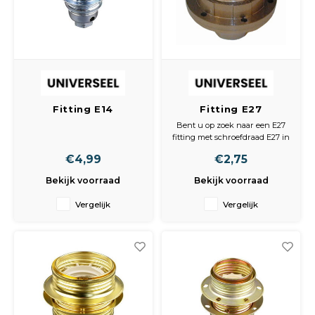
Spieg
Goud,
Versn
Cott
Remo
Auto,
Fitting E14
Fitting E27
Baga
Appa
metaal+draadring+1
+buitendraad goud
Bent u op zoek naar een E27
ring chroom
+2 ringen 54369
fitting met schroefdraad E27 in
Fiets
de kleur goud? Deze fitting
Airca
€4,99
€2,75
wordt geleverd inclusief 2
ringen
Bekijk voorraad
Bekijk voorraad
Kuss
Vergelijk
Vergelijk
Tele
Kinde
Stuu