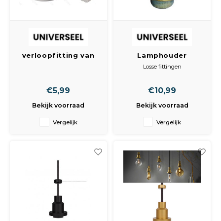
verloopfitting van
Lamphouder
e40 uitwendig naar
Halogeen B15D Met
Losse fittingen
e27 inwendig
Ring Messing
maximaal 60w
Omb15-1
€5,99
€10,99
Bekijk voorraad
Bekijk voorraad
Vergelijk
Vergelijk