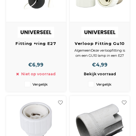
Fitting +ring E27
Verloop Fitting Gu10
zwart +
Inwendig E27
AlgemeenDeze verloopfitting is
trekschakelaar
Uitwendig
om een GU10 lamp in een E27
fitting te kunnen
€6,99
€4,99
installeren.De GU10 fitting was
nodig wegens de grote vraag
Niet op voorraad
Bekijk voorraad
naar kleine, 230V halogeen
lampen. Het is een z.g. bajonet
Vergelijk
Vergelijk
sluiting. Je drukt de lamp in
het voetje en draait de lamp