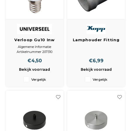
Verloop Gu10 Inw
Lamphouder Fitting
E14 Uitw
E27 Porselein Bjb
Algemene Informatie
Schroef
Artikelnummer 207310
Achterinvoer
Fabrikantnaam Adaptors for
€4,50
€6,99
Lampholders E14 => GU10
White
Bekijk voorraad
Bekijk voorraad
Aanbevolen aantal 10 ?
Energielabel A ?
Vergelijk
Vergelijk
Technische Informatie
Techniek Universal
Netspanning (Volt) 220-240 ?