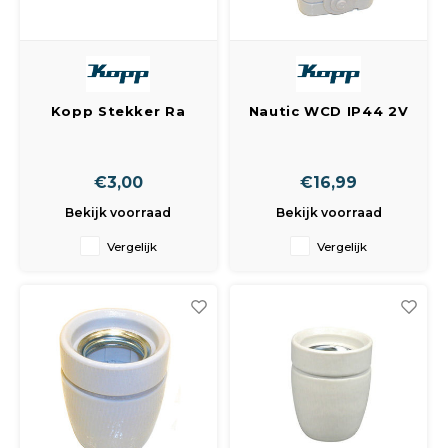
Peda
Pomp
Meub
Zout
Fiet
Trom
Leer
Afvo
Kopp Stekker Ra
Nautic WCD IP44 2V
Buit
Scho
Creme 1702
RA verticaal grijs (
Lami
afbeelding wijkt af )
Binn
Kunst
€3,00
€16,99
Bekijk voorraad
Bekijk voorraad
Fiets
Klus
Vergelijk
Vergelijk
Slote
Keuk
Kett
Inter
Gere
Insec
Opha
Hout