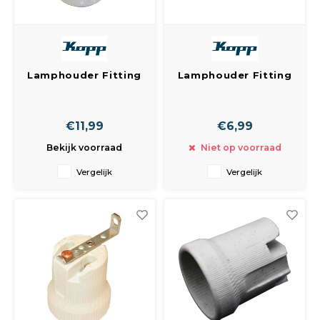
Spieg
Goud,
Versn
Cott
Lamphouder Fitting
Lamphouder Fitting
Remo
E27 Porselein 3/8
E27 Porselein
Auto,
Groot Gat
M10+Ring
Baga
Appa
€11,99
€6,99
Bekijk voorraad
Niet op voorraad
Fiets
Airca
Vergelijk
Vergelijk
Kuss
Tele
Kinde
Stuu