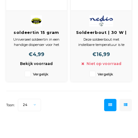
Spieg
Goud,
Versn
Cott
soldeertin 15 gram
Soldeerbout | 30 W |
Remo
ø1 mm
200 - 450 °C
Auto,
Universeel soldeertin in een
Deze soldeerbout met
handige dispenser voor het
instelbare temperatuur is te
Baga
solderen van elektronica
gebruiken voor veel
Appa
€4,99
€16,99
toepassingen. Deze verpakking
verschillende
bevat maar liefst 3 meter tin.
soldeerapplicaties. Het
Bekijk voorraad
Niet op voorraad
Fiets
Hiermee heeft u een mooie
instelbare temperatuurbereik
Airca
voorraad.
biedt de oplossing voor
Vergelijk
Vergelijk
verschillende
Kuss
Kenmerken:
soldeerwerkzaamheden.
1 mm.
3 meter
Inhoud verpakking
Tele
Soldeerbout
Snelstartgids
Toon:
24
Kinde
Stuu