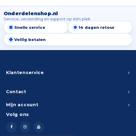
Spieg
Goud,
Onderdelenshop.nl
Versn
Service, verzending en support op één plek
Cott
Snelle service
14 dagen retour
Remo
Auto,
Veilig betalen
Baga
Appa
Fiets
Airca
Klantenservice
Kuss
Contact
Tele
Mijn account
Kinde
Volg ons
Stuu