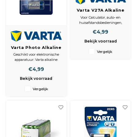
Spieg
Goud,
Varta V27A Alkaline
12Volt 20mAh Bls1
Voor Calculator, auto- en
Versn
huisafstandsbedieningen,
Cott
alarmen en andere kleine
€4,99
elektrische apparaten. G27A,
Remo
Auto,
MN27, GP27A, A27, L828, EL812
Bekijk voorraad
Varta Photo Alkaline
Baga
Vergelijk
Appa
4034Px 4LR44 6 V
Geschikt voor elektronische
apparatuur: Varta alkaline
Fiets
PX4034, 4LR44, 7H34, 537,
Airca
€4,99
A544, 476A, 4034101401, L1325
Bekijk voorraad
Kuss
Vergelijk
Tele
Kinde
Stuu