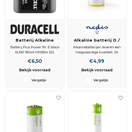
Batterij Alkaline
Alkaline batterij D /
Plus Power Mn1203
1,5 V / 2 stuks /
Batterij Plus Power 9V. E-block
Alkalinebatterijen leveren een
Plat 4.5V
Blister
6LR61 1604A MN1604 522
hoogwaardige kwaliteit. Ze
Negen Volt Blokje
zijn uitermate geschikt voor
€6,50
€4,99
DURACELL PLUS 9V-
dagelijks gebruik, bijvoorbeeld
BATTERIJEN HEBBEN TOT
in speelgoed, zaklampen en
Bekijk voorraad
Bekijk voorraad
50% MEER POWER*
diverse elektrische apparaten,
*levensduurprestaties
zoals muizen.
Vergelijk
Vergelijk
vergeleken met de minimale
gemiddelde duur in de 2015
IEC Toy-test voor 9V-batterijen.
Resultaten kunne