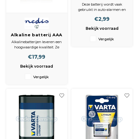
Alkaline 6Volt
Deze batterij wordt vaak
38mAh
gebruikt in auto-alarmen en
afstandsbedieningen van
€2,99
inbraakalarmsystemen. 11A,
GP0121, E11A, A21, MN11, L1016.
Bekijk voorraad
Alkaline batterij AAA
Vergelijk
/ 1,5 V / 48 stuks /
Alkalinebatterijen leveren een
doos
hoogwaardige kwaliteit. Ze
zijn uitermate geschikt voor
€17,99
dagelijks gebruik, bijvoorbeeld
in speelgoed, zaklampen en
Bekijk voorraad
diverse elektrische apparaten,
zoals muizen.
Vergelijk