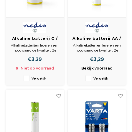
Alkaline batterij C /
Alkaline batterij AA /
1,5 V / 2 stuks / Bl
1,5 V / 4 stuks /
Alkalinebatterijen leveren een
Alkalinebatterijen leveren een
Blister
hoogwaardige kwaliteit. Ze
hoogwaardige kwaliteit. Ze
zijn uitermate geschikt voor
zijn uitermate geschikt voor
€3,29
€3,29
dagelijks gebruik, bijvoorbeeld
dagelijks gebruik, bijvoorbeeld
in speelgoed, zaklampen en
in speelgoed, zaklampen en
Niet op voorraad
Bekijk voorraad
diverse elektrische apparaten,
diverse elektrische apparaten,
zoals muizen.
zoals muizen.
Vergelijk
Vergelijk