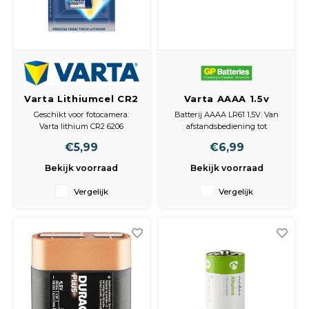
Varta Lithiumcel CR2
Varta AAAA 1.5v
3Volt 920mAh 6206
alkaline batterijen 2
Geschikt voor fotocamera:
Batterij AAAA LR61 1,5V. Van
Bls1
Stuks
Varta lithium CR2 6206
afstandsbediening tot
6206301401 5046LC DLCR2
bestuurbare speelgoedauto.
€5,99
€6,99
KCR2 CR2R CR17355
De Super Alkaline batterijen
zijn speciaal ontwikkeld voor
Bekijk voorraad
Bekijk voorraad
veelgenruikte apparaten
binnenshuis.
Vergelijk
Vergelijk
Ze bieden betrouwbare
prestaties en zijn lang
houdbaar.
* Lang te gebruiken
*