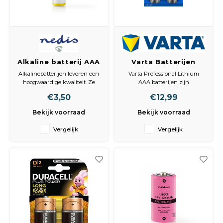
Alkaline batterij AAA
Varta Batterijen
/ 1,5 V / 4 stuks /
Professional Lithium
Alkalinebatterijen leveren een
Varta Professional Lithium
Blister
AAA, 4 stuks
hoogwaardige kwaliteit. Ze
AAA batterijen zijn
zijn uitermate geschikt voor
hoogwaardige
€3,50
€12,99
dagelijks gebruik, bijvoorbeeld
lithiumbatterijen met een
in speelgoed, zaklampen en
hoge energiedichtheid en
Bekijk voorraad
Bekijk voorraad
diverse elektrische apparaten,
uitstekende prestaties onder
zoals muizen.
extreme omstandigheden.
Vergelijk
Vergelijk
Deze AAA (potlood) batterijen
zijn ideaal voor apparaten die
langdurig en betrouwbaar
vermo