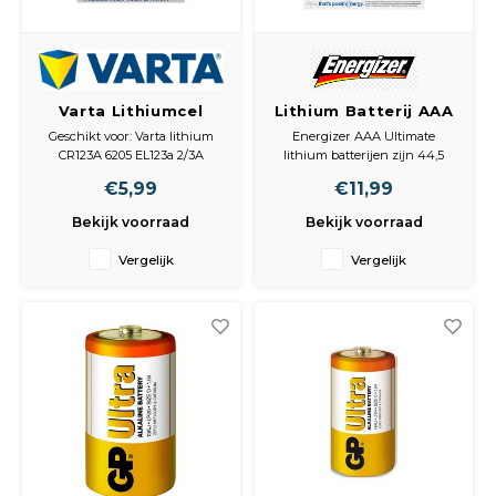
Varta Lithiumcel
Lithium Batterij AAA
CR123A 3Volt
1.5 V Ultimate 4-
Geschikt voor: Varta lithium
Energizer AAA Ultimate
1480mAh 6205 Bls1
Promotional Blister
CR123A 6205 EL123a 2/3A
lithium batterijen zijn 44,5
DL123a CR17345 6205301401.
mm lang, 10,5 mm in diameter
€5,99
€11,99
Alarmsensor, zaklamp,
en hebben een spanning van
meetapparatuur, analoge
1,5 volt. Lithium batterijen
Bekijk voorraad
Bekijk voorraad
fotocamera en flitser.
hebben een hogere capaciteit
en leveren meer kracht
Vergelijk
Vergelijk
waardoor ze erg geschikt zijn
voor apparaten met een hoge
stroomvr