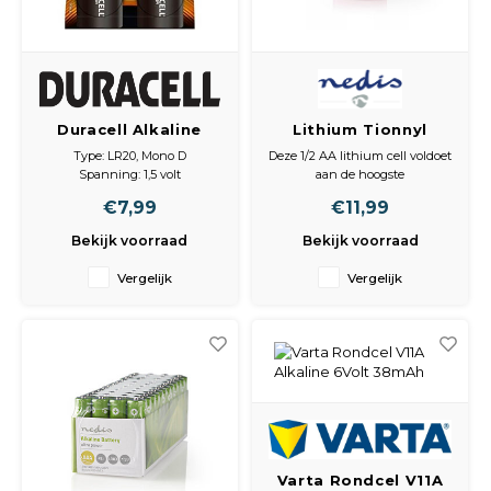
Duracell Alkaline
Lithium Tionnyl
Plus Power Mn1300
3.6volt er
Type: LR20, Mono D
Deze 1/2 AA lithium cell voldoet
Lr20
142501200mah
Spanning: 1,5 volt
aan de hoogste
Uitvoering: cilindrisch, 60,6 x
kwaliteitsaanspraak en biedt
€7,99
€11,99
32,2 mm (H x Ø)
een hoge betrouwbaarheid.
Kwaliteit: Alkaline
Deze lithium cell is niet
Bekijk voorraad
Bekijk voorraad
Verpakking: 2 batterijen (in
oplaadbaar een heeft een
blister)
houdbaarheid van ± 10 jaar.
Vergelijk
Vergelijk
Varta Rondcel V11A