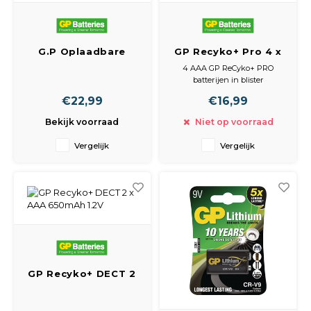
G.P Oplaadbare
GP Recyko+ Pro 4 x
Batterij Nimh Aa R06
AAA 850mAh 1.2V
4 AAA GP ReCyko+ PRO
2600Mah 1.2V
batterijen in blister
Penlite Bls4
De allernieuwste technologie!
€22,99
€16,99
Deze batterijen kunnen meer
dan 1000x geladen worden!
Bekijk voorraad
Niet op voorraad
Deze batterijen zijn direct
geschikt voor gebruik, opladen
Vergelijk
Vergelijk
is dus NIET nodig
GP Recyko+ DECT 2
x AAA 650mAh 1.2V