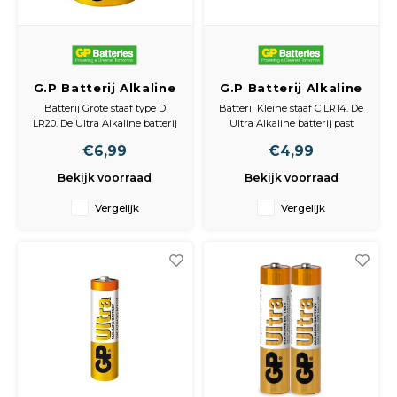
G.P Batterij Alkaline
G.P Batterij Alkaline
Ultra Lr20 1.5V
Ultra Lr14 1.5V
Batterij Grote staaf type D
Batterij Kleine staaf C LR14. De
Monocel Bls2
LR20. De Ultra Alkaline batterij
Ultra Alkaline batterij past
past perfect in apparaten die
perfect in apparaten die veel
€6,99
€4,99
veel energie gebruiken, denk
energie gebruiken, denk aan
aan een draadloos toetsenbord
een draadloos toetsenbord
Bekijk voorraad
Bekijk voorraad
of bijvoorbeeld
of bijvoorbeeld
kinderspeelgoed. Deze batterij
kinderspeelgoed. Deze batterij
Vergelijk
Vergelijk
levert bovengemiddelde
levert bovengemiddelde
prestaties en biedt altijd de juis
prestaties en biedt altijd de
juiste