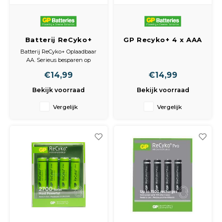
Batterij ReCyko+
GP Recyko+ 4 x AAA
Oplaadbaar 2x AA
950mAh 1.2V
Batterij ReCyko+ Oplaadbaar
1400mA
AA. Serieus besparen op
batterijgebruik? Overweeg
€14,99
€14,99
dan eens ReCyko+ van GP,
experts in batterijen.
Bekijk voorraad
Bekijk voorraad
ReCyko+ batterijen houden
hun energie lang vast en zijn
Vergelijk
Vergelijk
daardoor zeer geschikt voor
draadloze telefoons. Maar ook
prima te
gebr