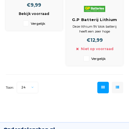
€9,99
Bekijk voorraad
G.P Batterij Lithium
Vergelijk
Crv9 9Volt Voor
Deze lithium 9V blok batterij
Rookmelder
heeft een zeer hoge
levensduur. Geschikt voor
€12,99
rookmelders en heeft daarin
een levensduur van 10 jaar.
Niet op voorraad
Inhoud verpakking
Vergelijk
• Batterij
Algemene informatie
• Voltage:9.0 V
• Systeem: Lithium
• IEC code: 6LR61
• Overig:LR
Toon:
24