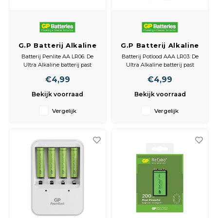
G.P Batterij Alkaline
G.P Batterij Alkaline
Ultra Lr06 Aa 1.5V
Ultra Lr03 Aaa 1.5V
Batterij Penlite AA LR06. De
Batterij Potlood AAA LR03. De
Penlite
Mini Penlite
Ultra Alkaline batterij past
Ultra Alkaline batterij past
perfect in apparaten die veel
perfect in apparaten die veel
€4,99
€4,99
energie gebruiken, denk aan
energie gebruiken, denk aan
een draadloos toetsenbord
een draadloos toetsenbord
Bekijk voorraad
Bekijk voorraad
of bijvoorbeeld
of bijvoorbeeld
kinderspeelgoed. Deze batterij
kinderspeelgoed. Deze batterij
Vergelijk
Vergelijk
levert bovengemiddelde
levert bovengemiddelde
prestaties en biedt altijd de
prestaties en biedt altijd de
juiste
juiste
onde
ond