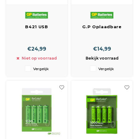
B421 USB
G.P Oplaadbare
Batterijlader Recyko
Batterij Nimh 9-V
4x AAA 850mAh
200Mah 8.4V
€24,99
€14,99
Niet op voorraad
Bekijk voorraad
Vergelijk
Vergelijk