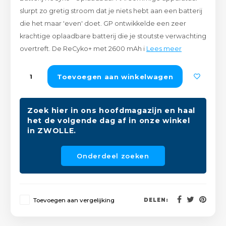
Peda
Pomp
slurpt zo gretig stroom dat je niets hebt aan een batterij
Meub
Zout
die het maar 'even' doet. GP ontwikkelde een zeer
Fiet
Trom
krachtige oplaadbare batterij die je stoutste verwachting
Leer
Afvo
overtreft. De ReCyko+ met 2600 mAh i
Lees meer
Buit
Scho
Lami
Toevoegen aan winkelwagen
Binn
Kunst
Fiets
Zoek hier in ons hoofdmagazijn en haal
Klus
het de volgende dag af in onze winkel
in ZWOLLE.
Slote
Keuk
Onderdeel zoeken
Kett
Inter
Gere
Insec
Toevoegen aan vergelijking
DELEN:
Opha
Hout