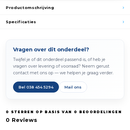
Spieg
Goud,
Productomschrijving
Versn
Cott
Specificaties
Remo
Auto,
Baga
Vragen over dit onderdeel?
Appa
Twijfel je of dit onderdeel passend is, of heb je
Fiets
Airca
vragen over levering of voorraad? Neem gerust
contact met ons op — we helpen je graag verder.
Kuss
Bel 038 454 5294
Mail ons
Tele
Kinde
0
STERREN OP BASIS VAN
0
BEOORDELINGEN
Stuu
0
Reviews