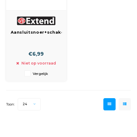
Spieg
Goud,
Versn
Cott
Aansluitsnoer+schakelaar
Remo
2x0.75mm 2 meter
Auto,
wit
Baga
Appa
€6,99
Niet op voorraad
Fiets
Airca
Vergelijk
Kuss
Tele
Toon:
24
Kinde
Stuu