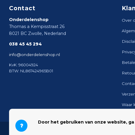
Contact
Kla
Onderdelenshop
Over 
Thomas a Kempisstraat 26
Algem
8021 BC Zwolle, Nederland
Discla
038 45 45 294
Privac
info@onderdelenshop.nl
Betal
KvK: 96004924
BTW: NL867424965B01
Retou
Conta
Verze
Waar 
Sitem
Door het gebruiken van onze website, ga
© 2026 Onderdelenshop - Powered by
Lightspeed