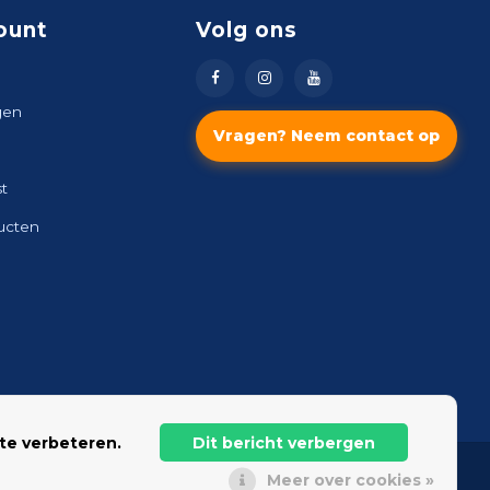
ount
Volg ons
gen
Vragen? Neem contact op
st
ducten
te verbeteren.
Dit bericht verbergen
Meer over cookies »