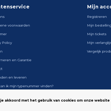
ntenservice
Mijn acc
ons
Registreren
ene voorwaarden
Mijn bestellin
imer
Mijn tickets
y Policy
Mijn verlanglij
en
Vergelijk pro
rneren en Garantie
ct
nden en leveren
kan ik mijn typenummer vinden?
ap
 je akkoord met het gebruik van cookies om onze website 