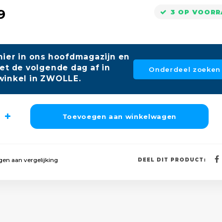
9
3 OP VOORR
hier in ons hoofdmagazijn en
et de volgende dag af in
Onderdeel zoeken
winkel in ZWOLLE.
Toevoegen aan winkelwagen
en aan vergelijking
DEEL DIT PRODUCT: