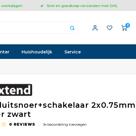
 3 werkdagen
Snel en goedkoop verzonden met DHL
0
inter
Huishoudelijk
Service
luitsnoer+schakelaar 2x0.75mm
r zwart
0
REVIEWS
Je beoordeling toevoegen