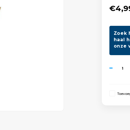
€4,9
Zoek 
haal h
onze 
Toevoeg