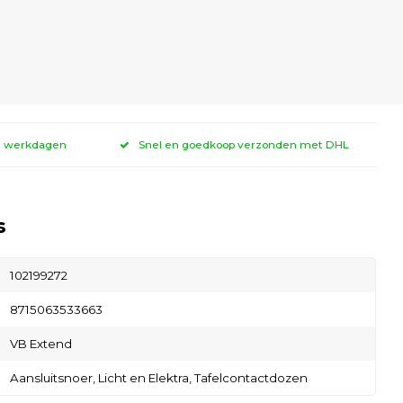
 3 werkdagen
Snel en goedkoop verzonden met DHL
s
102199272
8715063533663
VB Extend
Aansluitsnoer,
Licht en Elektra,
Tafelcontactdozen