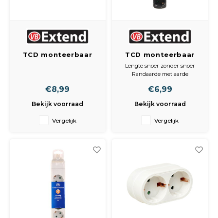
TCD monteerbaar
TCD monteerbaar
6V + RA wit zonder
4V + RA zwart
Lengte snoer zonder snoer
snoer
zonder snoer
Randaarde met aarde
Voudig 4-voudig
€8,99
€6,99
Bekijk voorraad
Bekijk voorraad
Vergelijk
Vergelijk