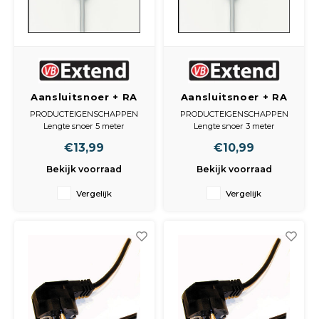
Aansluitsnoer + RA
Aansluitsnoer + RA
3x1.5mm 5 meter
3x1.5mm 3 meter
PRODUCTEIGENSCHAPPEN
PRODUCTEIGENSCHAPPEN
53348
Lengte snoer 5 meter
Lengte snoer 3 meter
model stekker Haakse stekker
model stekker Haakse stekker
€13,99
€10,99
Randaarde met aarde
Randaarde met aarde
Type kabel/snoer XMVK-as
Type kabel/snoer XMVK-as
Bekijk voorraad
Bekijk voorraad
grondkabel
grondkabel
Vergelijk
Vergelijk