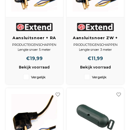
Aansluitsnoer + RA
Aansluitsnoer ZW +
3x1.5mm 5 meter
RA 3x1.5mm 3 meter
PRODUCTEIGENSCHAPPEN
PRODUCTEIGENSCHAPPEN
zwart
Lengte snoer 5 meter
Lengte snoer 3 meter
model stekker Haakse stekker
model stekker Haakse stekker
€19,99
€11,99
Randaarde met aarde
Randaarde met aarde
Type kabel/snoer XMVK-as
Type kabel/snoer XMVK-as
Bekijk voorraad
Bekijk voorraad
grondkabel
grondkabel
Vergelijk
Vergelijk