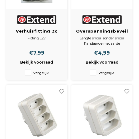
Verhuisfitting 3x
Overspanningsbeveiligin
E27 zwart max 60w
1V + RA+ controle
Fitting E27
Lengte snoer zonder snoer
lamp
Randaarde met aarde
Voudig 1-voudig
€7,99
€4,99
Bekijk voorraad
Bekijk voorraad
Vergelijk
Vergelijk