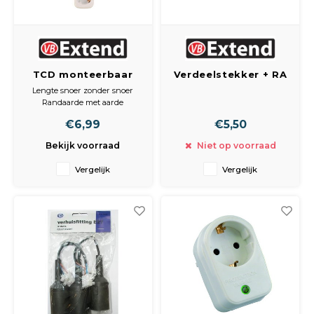
TCD monteerbaar
Verdeelstekker + RA
4V + RA wit zonder
2V horizontaal wit
Lengte snoer zonder snoer
snoer
Randaarde met aarde
Voudig 4-voudig
€6,99
€5,50
Bekijk voorraad
Niet op voorraad
Vergelijk
Vergelijk