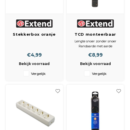
Stekkerbox oranje
TCD monteerbaar
6V + RA zwart
Lengte snoer zonder snoer
zonder snoer
Randaarde met aarde
Voudig 6-voudig
€4,99
€8,99
Bekijk voorraad
Bekijk voorraad
Vergelijk
Vergelijk