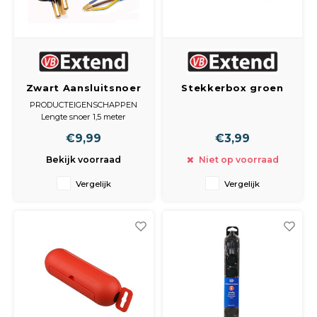
Zwart Aansluitsnoer
Stekkerbox groen
+ RA 3x1.5mm 1.5
PRODUCTEIGENSCHAPPEN
meter 53345
Lengte snoer 1,5 meter
model stekker Haakse stekker
€9,99
€3,99
Randaarde met aarde
Type kabel/snoer XMVK-as
Bekijk voorraad
Niet op voorraad
grondkabel
Vergelijk
Vergelijk