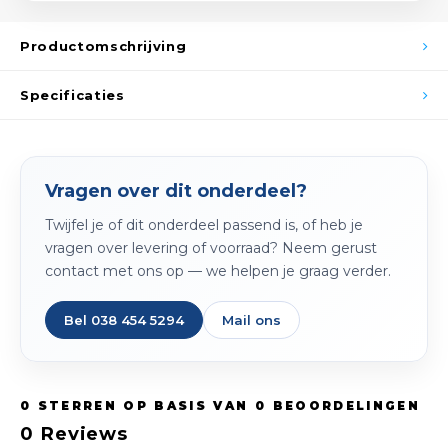
Spieg
Goud,
Productomschrijving
Versn
Cott
Specificaties
Remo
Auto,
Baga
Appa
Vragen over dit onderdeel?
Fiets
Airca
Twijfel je of dit onderdeel passend is, of heb je
vragen over levering of voorraad? Neem gerust
Kuss
contact met ons op — we helpen je graag verder.
Tele
Bel 038 454 5294
Mail ons
Kinde
Stuu
0
STERREN OP BASIS VAN
0
BEOORDELINGEN
0
Reviews