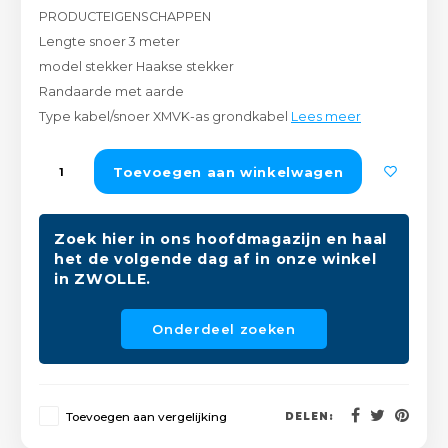
PRODUCTEIGENSCHAPPEN
Peda
Pomp
Meub
Lengte snoer 3 meter
Zout
model stekker Haakse stekker
Fiet
Trom
Leer
Randaarde met aarde
Afvo
Buit
Scho
Type kabel/snoer XMVK-as grondkabel
Lees meer
Lami
Binn
Toevoegen aan winkelwagen
Kunst
Fiets
Klus
Zoek hier in ons hoofdmagazijn en haal
het de volgende dag af in onze winkel
Slote
Keuk
in ZWOLLE.
Kett
Inter
Onderdeel zoeken
Gere
Insec
Opha
Toevoegen aan vergelijking
DELEN:
Hout