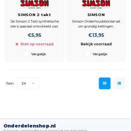
SIMSON 2 takt
SIMSON
sythetische olie
onderhoudsborstels
De Simson 2 Takt synthetische
Simson Onderhoudsborstel set
100ml.
olie is speciaal ontwikkeld voor
om grondig kettingen,
de smering van zogenaamde
kettingbladen, derailleurs en
€5,95
€13,95
Spartamet snorfietsen. De
remmen schoon te maken. De
mengverhouding olie/benzine
set bestaat uit twee
Niet op voorraad
Bekijk voorraad
is 1:100.
verschillende borstels.
Vergelijk
Vergelijk
Toon:
24
Onderdelenshop.nl