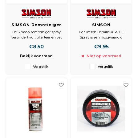
SIMSON Remreiniger
SIMSON
DerailleurPTFE Spray
De Simson remreiniger spray
De Simson Derailleur PTFE
verwijdert vuil, olie, teer en vet
Spray is een hoogwaardig
van alle remonderdelen voor
smeermiddel voor
€8,50
€9,95
een optimale remprestatie.
derailleurmechanismen en
Geleverd in een 400ml
derailleurkettingen. Zorgt voor
Bekijk voorraad
Niet op voorraad
spuitbus met een extra rietje.
een langdurige smering die
blijft werken onder zware
Vergelijk
Vergelijk
belasting. Geleverd in een
400ml spuitbus met een extra
rietje.