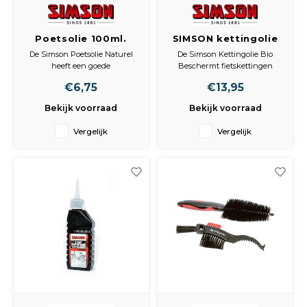
Poetsolie 100ml.
SIMSON kettingolie
bio 100ml.
De Simson Poetsolie Naturel
De Simson Kettingolie Bio
heeft een goede
Beschermt fietskettingen
roestbeschermende
tegen slijtage, vuil en oxidatie
€6,75
€13,95
eigenschap. Uitstekend voor
door de werkstoffen met hoge
het onderhoud van lak,
smeerwerking en hechting.
Bekijk voorraad
Bekijk voorraad
chroom en fietsdelen zodat
De Kettingolie is biologisch
deze weer gaan glimmen!
afbreekbaar en wordt geleverd
Vergelijk
Vergelijk
Wordt geleverd in een 100ml
in een 100ml flacon met tuitje.
flacon met tuitje.