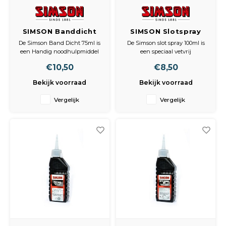
SIMSON Banddicht
SIMSON Slotspray
De Simson Band Dicht 75ml is
De Simson slot spray 100ml is
een Handig noodhulpmiddel
een speciaal vetvrij
voor onderweg. Deze spray
smeermiddel met corrosie
€10,50
€8,50
dicht lekkage in de band
werende werking. Ook zeer
zonder demontage of
geschikt als contactspray voor
Bekijk voorraad
Bekijk voorraad
gereedschap en past op alle
elektronica. Geleverd in een
ventielen.
100ml spuitbus met
Vergelijk
Vergelijk
spuitmond.