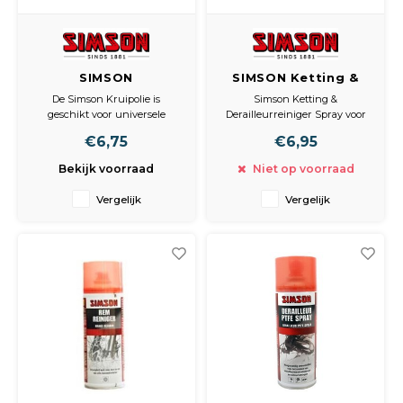
SIMSON
SIMSON Ketting &
kruipoliespray
Derailleurreiniger
De Simson Kruipolie is
Simson Ketting &
geschikt voor universele
Derailleurreiniger Spray voor
smering en is transparante
het reinigen van
€6,75
€6,95
van kleur. Penetreert sterk
aandrijfkettingen, tandwielen
door vastzittend roest zodat
en versnellingsonderdelen van
Bekijk voorraad
Niet op voorraad
vast zittende metalen delen
fietsen, bromfietsen en
loskomen. De Simson kruipolie
motorfietsen. Geleverd in een
Vergelijk
Vergelijk
spray wordt geleverd in een
400ml spuitbus met een extra
200ml spuitbus.
rietje.