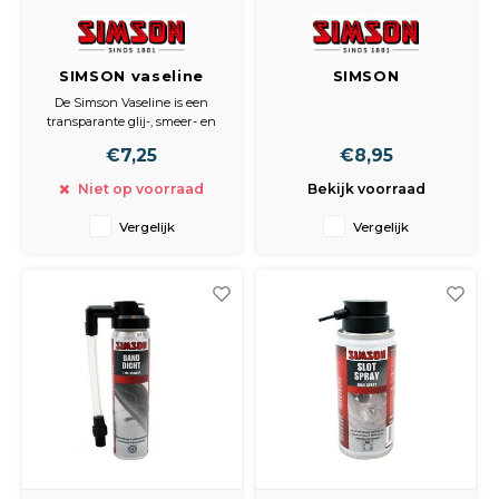
SIMSON vaseline
SIMSON
100gr.
kettingreiniger
De Simson Vaseline is een
250ml.
transparante glij-, smeer- en
beschermingsmiddel voor vele
€7,25
€8,95
toepassingen! De vaseline is ph
neutraal, geurloos en vormt
Niet op voorraad
Bekijk voorraad
een zuurvrije laag. Geleverd in
een 100gr pot met draaidop.
Vergelijk
Vergelijk