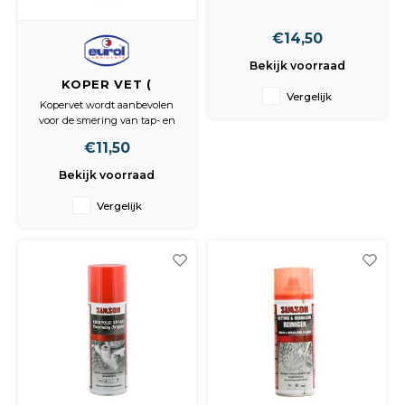
500ml
€14,50
Bekijk voorraad
KOPER VET (
Vergelijk
leverbaar v Kroon
Kopervet wordt aanbevolen
olie verpakking )
voor de smering van tap- en
draadeinden, spruitstukken,
€11,50
batterijklemmen, wielmoeren,
ovens, remblok achterkanten
Bekijk voorraad
teneinde torderen en frictie te
voorkomen. Pakkingen en
Vergelijk
draadverbindingen lossen
gemakkelijk, zelfs na
blootstelling