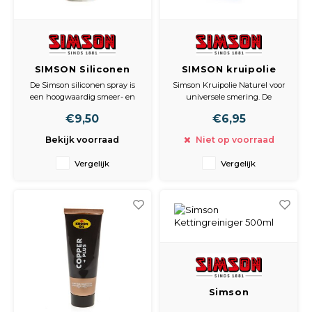
SIMSON Siliconen
SIMSON kruipolie
Spray
100ml.
De Simson siliconen spray is
Simson Kruipolie Naturel voor
een hoogwaardig smeer- en
universele smering. De
beschermingsmiddel!
kruipolie penetreert sterk in
€9,50
€6,95
Verhindert het aanhechten
de kleinste openingen zodat
van vuil en beschermt tegen
vast zittende metalen delen
Bekijk voorraad
Niet op voorraad
vocht en roest. De spray werkt
loskomen. De Simson kruipolie
antistatitisch en geeft glans.
wordt geleverd in een 100ml
Vergelijk
Vergelijk
Geleverd in een 400ml
flacon met tuitje.
spuitbus met een extra rietje.
Simson
Kettingreiniger