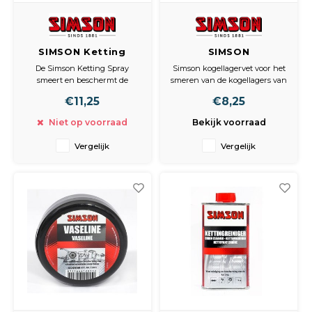
SIMSON Ketting
SIMSON
Spray
kogellagervet 100gr.
De Simson Ketting Spray
Simson kogellagervet voor het
smeert en beschermt de
smeren van de kogellagers van
ketting tegen slijtage en
bijvoorbeeld fietsen,
€11,25
€8,25
oxidatie door de werkstoffen
bromfietsen, en motoren.
met hoge smeerwerking.
Beschermt de kogellagers
Niet op voorraad
Bekijk voorraad
Houd O-ringen soepel bij
tegen corrosie en voorkomt
temperatuurwisselingen.
het inwerken van stof, vuil en
Vergelijk
Vergelijk
Geleverd in een 400ml
water. Geleverd in een 100 gr
spuitbus met een extra rietje.
pot met draaiopening.